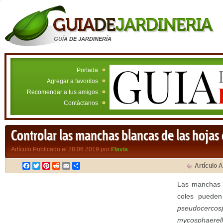
GUÍA DE JARDINERÍA
Portada
Agregar a favoritos
Recomendar a tus amigos
Contáctanos
Controlar las manchas blancas de las hojas 
Artículo Publicado el 28.06.2019 por
Flavia
Facebook
Twitter
Pinterest
Reddit
Email
Compartir
Artículo A
Las manchas e
coles pueden
pseudocerco
mycosphaerell