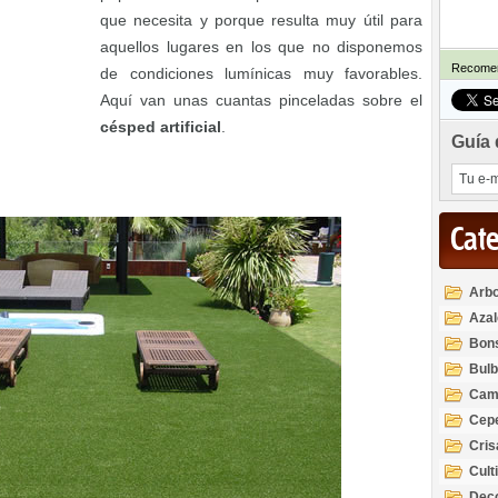
que necesita y porque resulta muy útil para
aquellos lugares en los que no disponemos
Recomen
de condiciones lumínicas muy favorables.
Aquí van unas cuantas pinceladas sobre el
césped artificial
.
Guía 
Cat
Arbo
Azal
Rod
Bon
Bul
Cam
Cep
Cri
Cult
Deco