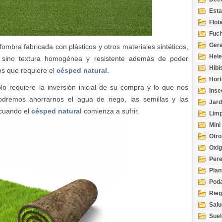
Esta
Acuá
Flot
Fuch
Gera
lfombra fabricada con plásticos y otros materiales sintéticos,
Hel
, sino textura homogénea y resistente además de poder
Hibi
os que requiere el
césped natural
.
Hort
o requiere la inversión inicial de su compra y lo que nos
Inse
odremos ahorrarnos el agua de riego, las semillas y las
Jard
 cuando el
césped natural
comienza a sufrir.
Limp
Mini
Otro
Oxi
Per
Plan
Pod
Rie
Salu
tem
Suel