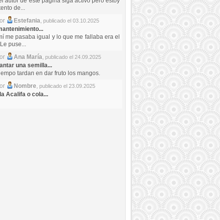
el autor de este pagina siga activo pero estoy
ento de...
por
Estefania
,
publicado el 03.10.2025
antenimiento...
mí me pasaba igual y lo que me fallaba era el
Le puse...
por
Ana María
,
publicado el 24.09.2025
ntar una semilla...
iempo tardan en dar fruto los mangos.
por
Nombre
,
publicado el 23.09.2025
a Acalifa o cola...