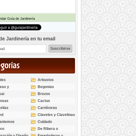
dar Guía de Jardinería
de Jardinería en tu email
egorías
les
Arbustos
eas y
Begonias
odendros
sai
Brezos
bosas
Cactus
elias
Carnívoras
ed
Claveles y Clavelinas
santemos
Cuidado
ivo
De Ribera o
Palustres
ración y Diseño
Enredaderas y