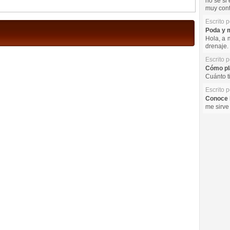
no se si 
muy cont
Escrito 
Poda y m
Hola, a 
drenaje. 
Escrito 
Cómo pla
Cuánto t
Escrito 
Conoce l
me sirve