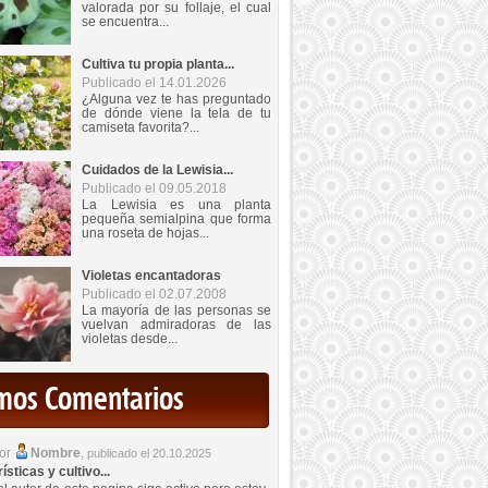
valorada por su follaje, el cual
se encuentra...
Cultiva tu propia planta...
Publicado el 14.01.2026
¿Alguna vez te has preguntado
de dónde viene la tela de tu
camiseta favorita?...
Cuidados de la Lewisia...
Publicado el 09.05.2018
La Lewisia es una planta
pequeña semialpina que forma
una roseta de hojas...
Violetas encantadoras
Publicado el 02.07.2008
La mayoría de las personas se
vuelvan admiradoras de las
violetas desde...
imos Comentarios
por
Nombre
,
publicado el 20.10.2025
sticas y cultivo...