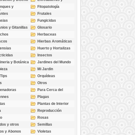
cubresuelos
nques y
Fitopatología
ticas
antes
Frutales
sias
Fungicidas
nios y Gitanillas
Glosario
echos
Herbaceas
scos
Hierbas Aromáticas
ensias
Huerto y Hortalizas
cticidas
Insectos
ineria y Botánica
Jardines del Mundo
ieza
Mi Jardin
 Tips
Orquídeas
s
Otros
genadoras
Para Cerca del
Estanque
ennes
Plagas
tas
Plantas de Interior
a
Reproducción
go
Rosas
dos y otros
Semillas
as
os y Abonos
Violetas