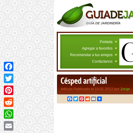
GUÍA DE JARDINERÍA
Portada
Agregar a favoritos
Recomendar a tus amigos
Contáctanos
Facebook
Césped artificial
Twitter
Artículo Publicado el 10.01.2012 por
Jorge
Facebook
Twitter
Pinterest
Reddit
Email
Compartir
Pinterest
Reddit
WhatsApp