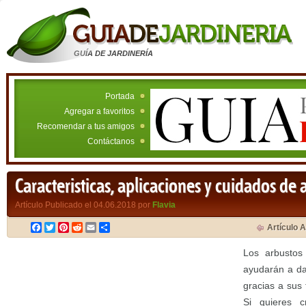
GUÍA DE JARDINERÍA
Portada
Agregar a favoritos
Recomendar a tus amigos
Contáctanos
Caracteristicas, aplicaciones y cuidados de
Artículo Publicado el 04.06.2018 por
Flavia
Facebook
Twitter
Pinterest
Reddit
Email
Compartir
Artículo A
Los arbustos
ayudarán a dar
gracias a sus 
Si quieres c