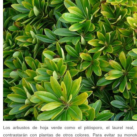
Los arbustos de hoja verde como el pitósporo, el laurel real, 
contrastarán con plantas de otros colores. Para evitar su monoto