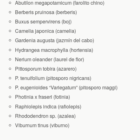
Abutilon megapotamicum (farolito chino)
Berberis pruinosa (berberis)
Buxus sempervirens (boj)
Camelia japonica (camelia)
Gardenia augusta (jazmín del cabo)
Hydrangea macrophylla (hortensia)
Nerium oleander (laurel de flor)
Pittosporum tobira (azarero)
P. tenuifolium (pitosporo nigricans)
P. eugenioides “Variegatum” (pitosporo maggi)
Photinia x fraseri (fotinia)
Raphiolepis indica (rafiolepis)
Rhododendron sp. (azalea)
Viburnum tinus (viburno)