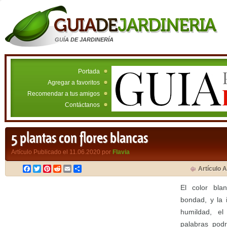
GUÍA DE JARDINERÍA
Portada
Agregar a favoritos
Recomendar a tus amigos
Contáctanos
5 plantas con flores blancas
Artículo Publicado el 11.06.2020 por
Flavia
Facebook
Twitter
Pinterest
Reddit
Email
Compartir
Artículo A
El color bla
bondad, y la 
humildad, e
palabras pod