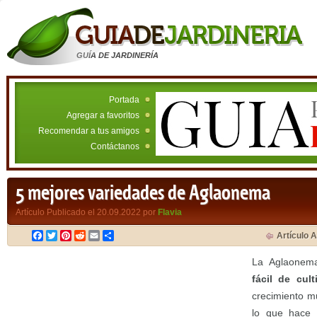
GUÍA DE JARDINERÍA
Portada
Agregar a favoritos
Recomendar a tus amigos
Contáctanos
5 mejores variedades de Aglaonema
Artículo Publicado el 20.09.2022 por
Flavia
Facebook
Twitter
Pinterest
Reddit
Email
Compartir
Artículo A
La Aglaone
fácil de cult
crecimiento mu
lo que hace 