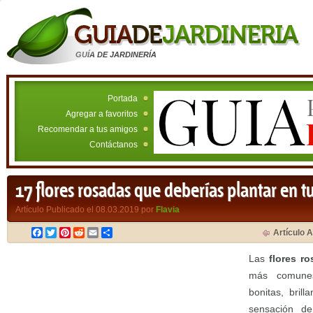
GUÍA DE JARDINERÍA
Portada
Agregar a favoritos
Recomendar a tus amigos
Contáctanos
17 flores rosadas que deberías plantar en tu
Artículo Publicado el 08.03.2019 por
Flavia
Facebook
Twitter
Pinterest
Reddit
Email
Compartir
Artículo A
Las
flores r
más comunes
bonitas, bril
sensación de