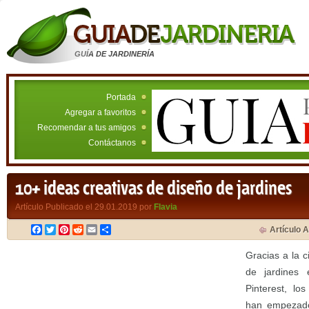
GUÍA DE JARDINERÍA
Portada
Agregar a favoritos
Recomendar a tus amigos
Contáctanos
10+ ideas creativas de diseño de jardines
Artículo Publicado el 29.01.2019 por
Flavia
Facebook
Twitter
Pinterest
Reddit
Email
Compartir
Artículo A
Gracias a la c
de jardines 
Pinterest, lo
han empezado 