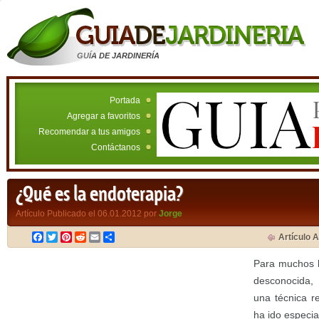
GUÍA DE JARDINERÍA
Portada
Agregar a favoritos
Recomendar a tus amigos
Contáctanos
¿Qué es la endoterapia?
Artículo Publicado el 06.01.2012 por
Jorge
Facebook
Twitter
Pinterest
Reddit
Email
Compartir
Artículo A
Para muchos l
desconocida,
una técnica r
ha ido especia