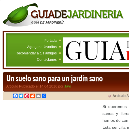
GUÍA DE JARDINERÍA
Portada
Agregar a favoritos
Recomendar a tus amigos
Contáctanos
Un suelo sano para un jardín sano
Artículo Publicado el 14.04.2016 por
Javi
Facebook
Twitter
Pinterest
Reddit
Email
Compartir
Artículo A
Si queremos 
sanos y libr
hemos de come
Esta sencilla