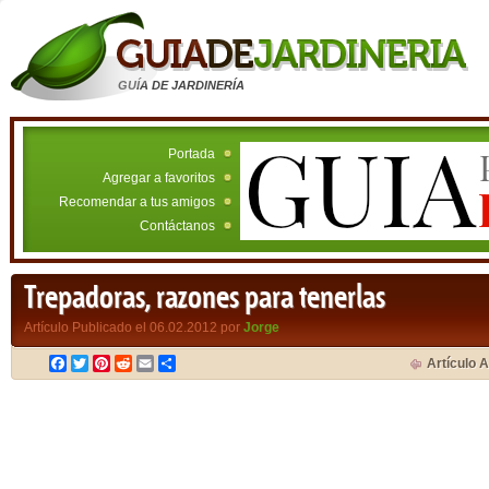
GUÍA DE JARDINERÍA
Portada
Agregar a favoritos
Recomendar a tus amigos
Contáctanos
Trepadoras, razones para tenerlas
Artículo Publicado el 06.02.2012 por
Jorge
Facebook
Twitter
Pinterest
Reddit
Email
Compartir
Artículo A