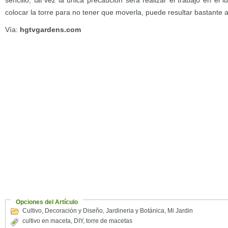
sencillo, tal vez la única precaución será realizar el trabajo en el
colocar la torre para no tener que moverla, puede resultar bastante 
Vía:
hgtvgardens.com
Opciones del Artículo
Cultivo
,
Decoración y Diseño
,
Jardineria y Botánica
,
Mi Jardin
cultivo en maceta
,
DIY
,
torre de macetas