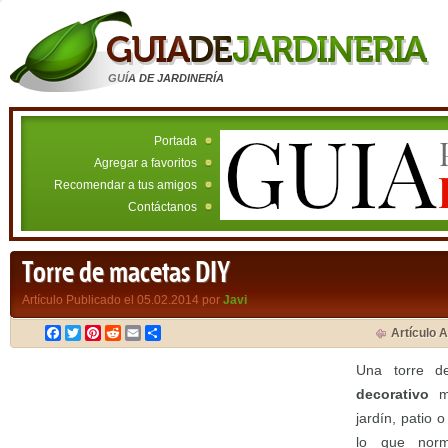
GUÍA DE JARDINERÍA
Portada
Agregar a favoritos
Recomendar a tus amigos
Contáctanos
Torre de macetas DIY
Artículo Publicado el 05.02.2014 por
Javi
Facebook
Twitter
Pinterest
Reddit
Email
Compartir
Artículo A
Una torre 
decorativo
mu
jardín, patio 
lo que norm