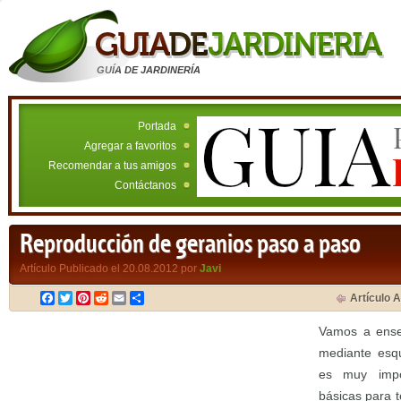
GUÍA DE JARDINERÍA
Portada
Agregar a favoritos
Recomendar a tus amigos
Contáctanos
Reproducción de geranios paso a paso
Artículo Publicado el 20.08.2012 por
Javi
Facebook
Twitter
Pinterest
Reddit
Email
Compartir
Artículo A
Vamos a ens
mediante esqu
es muy impo
básicas para t