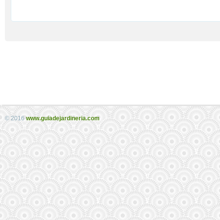
© 2016
www.guiadejardineria.com