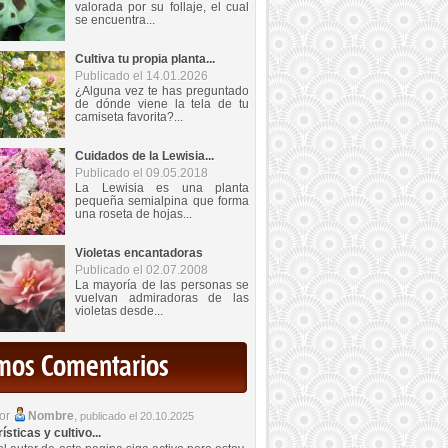
valorada por su follaje, el cual
se encuentra...
Cultiva tu propia planta...
Publicado el 14.01.2026
¿Alguna vez te has preguntado
de dónde viene la tela de tu
camiseta favorita?...
Cuidados de la Lewisia...
Publicado el 09.05.2018
La Lewisia es una planta
pequeña semialpina que forma
una roseta de hojas...
Violetas encantadoras
Publicado el 02.07.2008
La mayoría de las personas se
vuelvan admiradoras de las
violetas desde...
imos Comentarios
por
Nombre
,
publicado el 20.10.2025
sticas y cultivo...