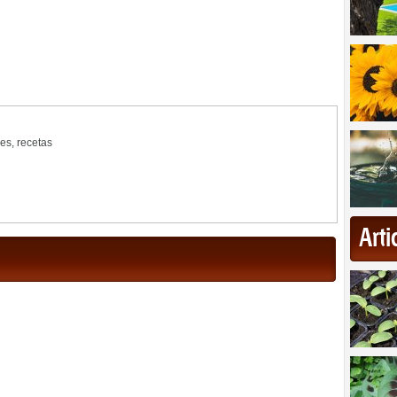
nes
,
recetas
Art