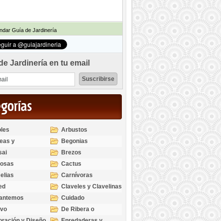
dar Guía de Jardinería
de Jardinería en tu email
egorías
les
Arbustos
eas y
Begonias
odendros
sai
Brezos
bosas
Cactus
elias
Carnívoras
ed
Claveles y Clavelinas
santemos
Cuidado
ivo
De Ribera o
Palustres
ración y Diseño
Enredaderas y