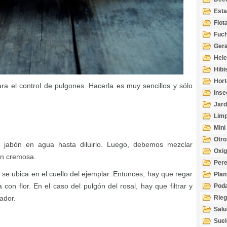
Esta
Acuá
Flot
Fuch
Gera
Hel
Hibi
Hort
ra el control de pulgones. Hacerla es muy sencillos y sólo
Inse
Jard
Limp
Mini
Otro
l jabón en agua hasta diluirlo. Luego, debemos mezclar
Oxi
ón cremosa.
Per
 se ubica en el cuello del ejemplar. Entonces, hay que regar
Plan
con flor. En el caso del pulgón del rosal, hay que filtrar y
Pod
zador.
Rie
Salu
tem
Suel