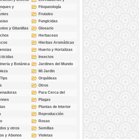
cubresuelos
nques y
Fitopatología
ticas
antes
Frutales
sias
Fungicidas
nios y Gitanillas
Glosario
echos
Herbaceas
scos
Hierbas Aromáticas
ensias
Huerto y Hortalizas
cticidas
Insectos
ineria y Botánica
Jardines del Mundo
ieza
Mi Jardin
 Tips
Orquídeas
s
Otros
genadoras
Para Cerca del
Estanque
ennes
Plagas
tas
Plantas de Interior
a
Reproducción
go
Rosas
dos y otros
Semillas
as
os y Abonos
Violetas