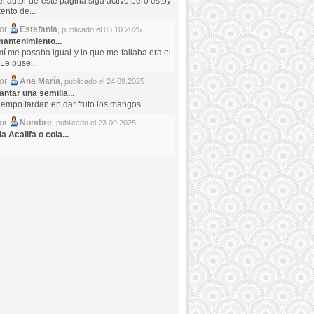
el autor de este pagina siga activo pero estoy
ento de...
por
Estefania
,
publicado el 03.10.2025
antenimiento...
mí me pasaba igual y lo que me fallaba era el
Le puse...
por
Ana María
,
publicado el 24.09.2025
ntar una semilla...
iempo tardan en dar fruto los mangos.
por
Nombre
,
publicado el 23.09.2025
a Acalifa o cola...