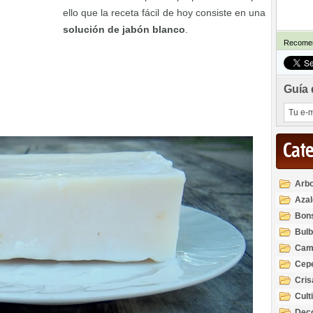
ello que la receta fácil de hoy consiste en una
solución de jabón blanco
.
Recomen
Guía 
Cat
Arbo
Azal
Rod
Bon
Bul
Cam
Cep
Cri
Cult
Deco