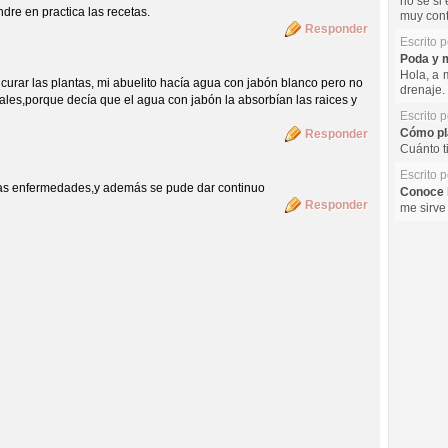
no se si 
dre en practica las recetas.
muy cont
Responder
Escrito 
Poda y m
Hola, a 
urar las plantas, mi abuelito hacía agua con jabón blanco pero no
drenaje. 
utales,porque decía que el agua con jabón la absorbían las raices y
Escrito 
Cómo pla
Responder
Cuánto t
Escrito 
as enfermedades,y además se pude dar continuo
Conoce l
Responder
me sirve