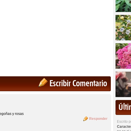
Escribir Comentario
Últ
begoñas y rosas
Responder
Escrito 
Caracterí