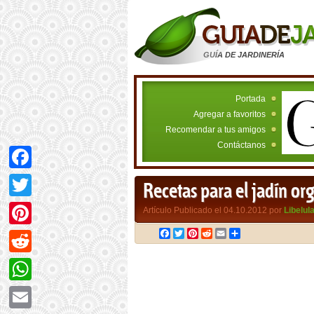
GUÍA DE JARDINERÍA
Portada
Agregar a favoritos
Recomendar a tus amigos
Contáctanos
Facebook
Recetas para el jadín or
Twitter
Artículo Publicado el 04.10.2012 por
Libelul
Facebook
Twitter
Pinterest
Reddit
Email
Compartir
Pinterest
Reddit
WhatsApp