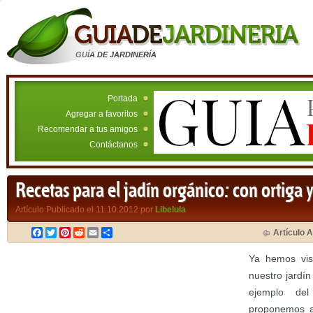
GUÍA DE JARDINERÍA
Portada
Agregar a favoritos
Recomendar a tus amigos
Contáctanos
Recetas para el jadín orgánico: con ortiga 
Artículo Publicado el 11.10.2012 por
Libelula
Facebook
Twitter
Pinterest
Reddit
Email
Compartir
Artículo A
Ya hemos vis
nuestro jardí
ejemplo del
proponemos ap