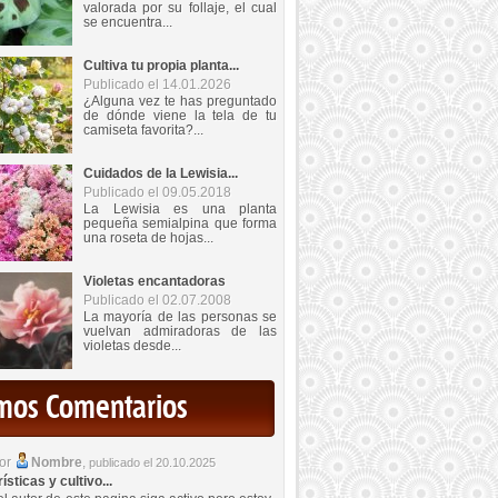
valorada por su follaje, el cual
se encuentra...
Cultiva tu propia planta...
Publicado el 14.01.2026
¿Alguna vez te has preguntado
de dónde viene la tela de tu
camiseta favorita?...
Cuidados de la Lewisia...
Publicado el 09.05.2018
La Lewisia es una planta
pequeña semialpina que forma
una roseta de hojas...
Violetas encantadoras
Publicado el 02.07.2008
La mayoría de las personas se
vuelvan admiradoras de las
violetas desde...
imos Comentarios
por
Nombre
,
publicado el 20.10.2025
sticas y cultivo...