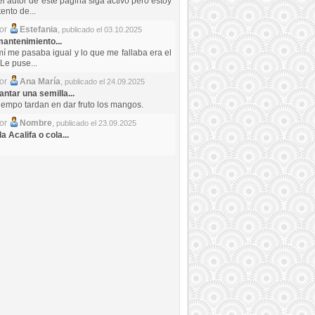
el autor de este pagina siga activo pero estoy
ento de...
por
Estefania
,
publicado el 03.10.2025
antenimiento...
mí me pasaba igual y lo que me fallaba era el
Le puse...
por
Ana María
,
publicado el 24.09.2025
ntar una semilla...
iempo tardan en dar fruto los mangos.
por
Nombre
,
publicado el 23.09.2025
a Acalifa o cola...