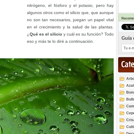
nitrógeno, el fósforo y el potasio, pero hay
algunos otros como el silicio que, que aunque
Recomen
no son tan necesarios, juegan un papel vital
en el crecimiento y la salud de las plantas.
¿
Qué es el silicio
y cuál es su función? Todo
Guía 
eso y más te lo diré a continuación.
Cat
Arbo
Azal
Rod
Bon
Bul
Cam
Cep
Cri
Cult
Deco