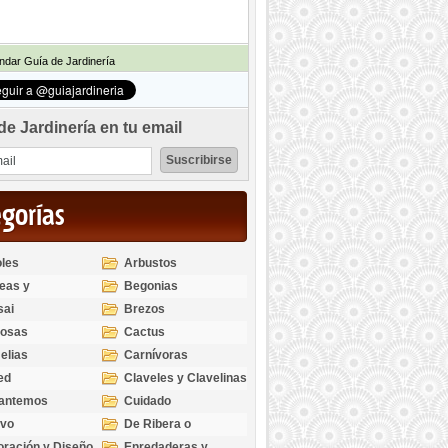
dar Guía de Jardinería
de Jardinería en tu email
egorías
les
Arbustos
eas y
Begonias
odendros
sai
Brezos
bosas
Cactus
elias
Carnívoras
ed
Claveles y Clavelinas
santemos
Cuidado
ivo
De Ribera o
Palustres
ración y Diseño
Enredaderas y