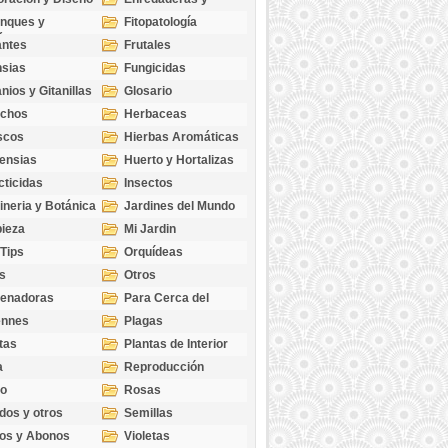
cubresuelos
nques y
Fitopatología
ticas
antes
Frutales
sias
Fungicidas
nios y Gitanillas
Glosario
echos
Herbaceas
scos
Hierbas Aromáticas
ensias
Huerto y Hortalizas
cticidas
Insectos
ineria y Botánica
Jardines del Mundo
ieza
Mi Jardin
 Tips
Orquídeas
s
Otros
genadoras
Para Cerca del
Estanque
ennes
Plagas
tas
Plantas de Interior
a
Reproducción
go
Rosas
dos y otros
Semillas
as
os y Abonos
Violetas