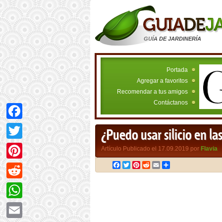
GUÍA DE JARDINERÍA
Portada
Agregar a favoritos
Recomendar a tus amigos
Contáctanos
Facebook
¿Puedo usar silicio en la
Twitter
Artículo Publicado el 17.09.2019 por
Flavia
Facebook
Twitter
Pinterest
Reddit
Email
Compartir
Pinterest
Reddit
WhatsApp