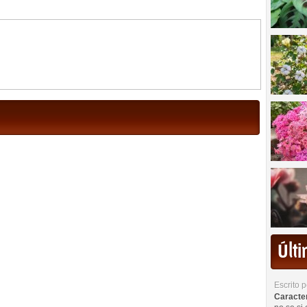
Últ
Escrito 
Caracterí