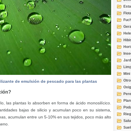
Esta
Acuá
Flot
Fuch
Gera
Hel
Hibi
Hort
Inse
Jard
Limp
Mini
Otro
ilizante de emulsión de pescado para las plantas
Oxi
nción?
Per
Plan
elo, las plantas lo absorben en forma de ácido monosilícico.
Pod
ntidades bajas de silicio y acumulan poco en su sistema,
Rie
eas, acumulan entre un 5-10% en sus tejidos, poco más alto
Salu
geno.
tem
Suel