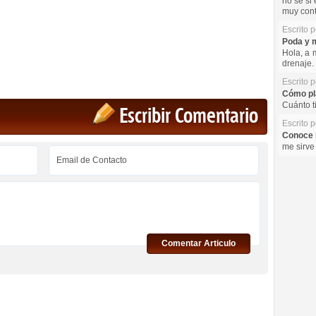
no se si 
muy cont
Escrito 
Poda y m
Hola, a 
drenaje. 
Escrito 
Cómo pla
Cuánto t
Escribir Comentario
Escrito 
Conoce l
me sirve
Comentar Articulo