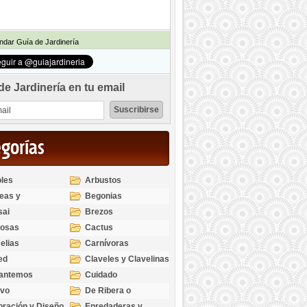
dar Guía de Jardinería
de Jardinería en tu email
egorías
les
Arbustos
eas y
Begonias
odendros
sai
Brezos
bosas
Cactus
elias
Carnívoras
ed
Claveles y Clavelinas
santemos
Cuidado
ivo
De Ribera o
Palustres
ración y Diseño
Enredaderas y