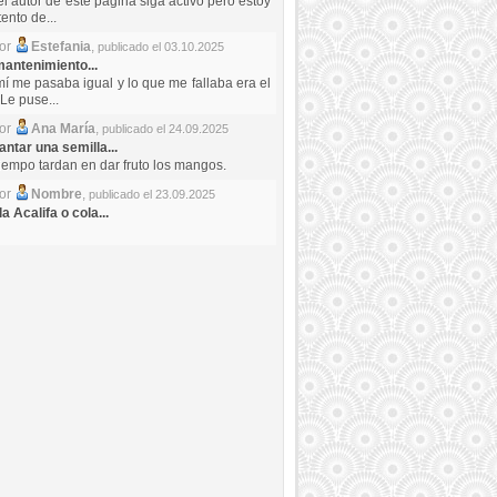
el autor de este pagina siga activo pero estoy
ento de...
por
Estefania
,
publicado el 03.10.2025
antenimiento...
mí me pasaba igual y lo que me fallaba era el
Le puse...
por
Ana María
,
publicado el 24.09.2025
ntar una semilla...
iempo tardan en dar fruto los mangos.
por
Nombre
,
publicado el 23.09.2025
a Acalifa o cola...