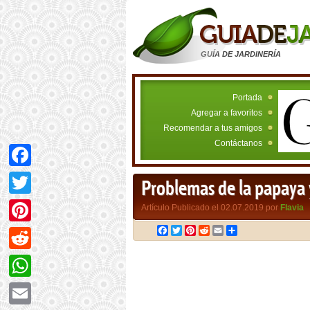
GUÍA DE JARDINERÍA
Portada
Agregar a favoritos
Recomendar a tus amigos
Contáctanos
Facebook
Problemas de la papaya 
Twitter
Artículo Publicado el 02.07.2019 por
Flavia
Facebook
Twitter
Pinterest
Reddit
Email
Compartir
Pinterest
Reddit
WhatsApp