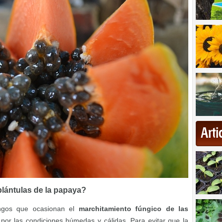
Art
plántulas de la papaya?
ongos que ocasionan el
marchitamiento fúngico de las
por las condiciones húmedas y cálidas. Para evitar que la