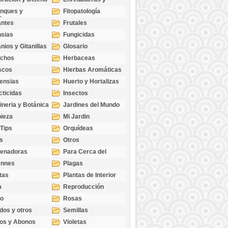
cubresuelos
nques y
Fitopatología
ticas
antes
Frutales
sias
Fungicidas
nios y Gitanillas
Glosario
echos
Herbaceas
scos
Hierbas Aromáticas
ensias
Huerto y Hortalizas
cticidas
Insectos
ineria y Botánica
Jardines del Mundo
ieza
Mi Jardin
 Tips
Orquídeas
s
Otros
genadoras
Para Cerca del
Estanque
ennes
Plagas
tas
Plantas de Interior
a
Reproducción
go
Rosas
dos y otros
Semillas
as
os y Abonos
Violetas