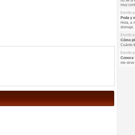
no se si 
muy cont
Escrito 
Poda y m
Hola, a 
drenaje. 
Escrito 
Cómo pla
Cuánto t
Escrito 
Conoce l
me sirve