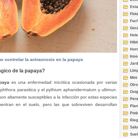
Esta
Acuá
Flot
Fuch
Gera
Hel
Hibi
Hort
Inse
 controlar la antracnosis en la papaya
Jard
ngico de la papaya?
Limp
Mini
paya
es una enfermedad micótica ocasionada por varias
Otro
ophthora parasitica y el pythium aphanidermatum y ultimun.
Oxi
son altamente susceptibles a la infección por estas especies
Per
ntran en el suelo, pero las que sobreviven desarrollan
Plan
Pod
Rie
Salu
tem
Suel