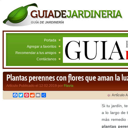
GUÍA DE JARDINERÍA
Portada
Agregar a favoritos
Recomendar a tus amigos
Contáctanos
Plantas perennes con flores que aman la luz
Artículo Publicado el 12.02.2019 por
Flavia
Facebook
Twitter
Pinterest
Reddit
Email
Compartir
Artículo A
Si tu jardín, t
a lo largo de 
más remedio q
plantas pere