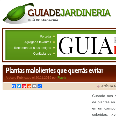
GUÍA DE JARDINERÍA
Portada
Agregar a favoritos
Recomendar a tus amigos
Contáctanos
Plantas malolientes que querrás evitar
Artículo Publicado el 20.11.2019 por
Flavia
Facebook
Twitter
Pinterest
Reddit
Email
Compartir
Artículo A
Cuando nos di
de plantas en
en un campo 
coloridas, ¿