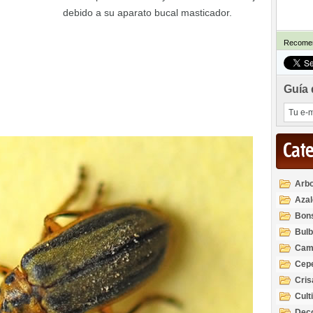
debido a su aparato bucal masticador.
Recomen
Guía 
Cat
Arbo
Azal
Rod
Bon
Bul
Cam
Cep
Cri
Cult
Deco