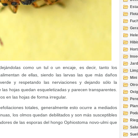
Esta
Acuá
Flot
Fuch
Gera
Hel
Hibi
Hort
Inse
Jard
dejándolas como un tul o un encaje, es decir, tanto los
Limp
 alimentan de ellas, siendo las larvas las que más daños
Mini
erde y respetando las nerviaciones y dejando sólo la
Otro
ue las hojas quedan esqueletizadas y parecen transparentes.
Oxi
s en las hojas de forma irregular.
Per
Plan
efoliaciones totales, generalmente esto ocurre a mediados
Pod
tinuas, los olmos quedan debilitados y son más susceptibles
Rie
rtadores de las esporas del hongo Ophiostoma novo-ulmi que
Salu
tem
Suel