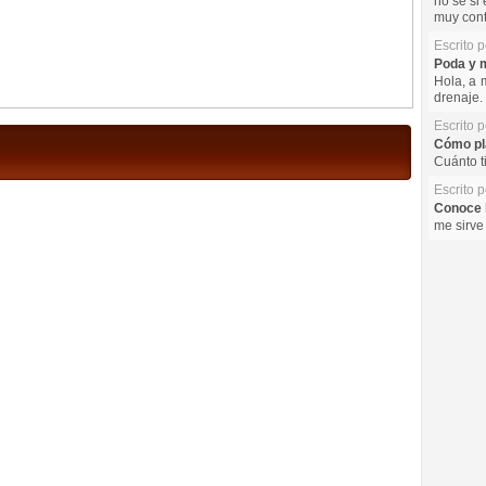
no se si 
muy cont
Escrito 
Poda y m
Hola, a 
drenaje. 
Escrito 
Cómo pla
Cuánto t
Escrito 
Conoce l
me sirve