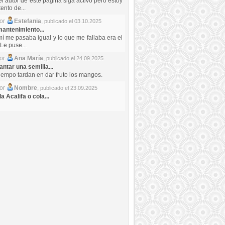
el autor de este pagina siga activo pero estoy
ento de...
por
Estefania
,
publicado el 03.10.2025
antenimiento...
mí me pasaba igual y lo que me fallaba era el
Le puse...
por
Ana María
,
publicado el 24.09.2025
ntar una semilla...
iempo tardan en dar fruto los mangos.
por
Nombre
,
publicado el 23.09.2025
a Acalifa o cola...