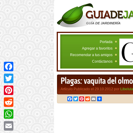
GUÍA DE JARDINERÍA
Portada
Agregar a favoritos
Recomendar a tus amigos
Contáctanos
Facebook
Plagas: vaquita del olmo
Twitter
Artículo Publicado el 29.10.2012 por
Libelul
Facebook
Twitter
Pinterest
Reddit
Email
Compartir
Pinterest
Reddit
WhatsApp