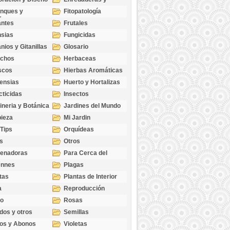
cubresuelos
nques y
Fitopatología
ticas
antes
Frutales
sias
Fungicidas
nios y Gitanillas
Glosario
echos
Herbaceas
scos
Hierbas Aromáticas
ensias
Huerto y Hortalizas
cticidas
Insectos
ineria y Botánica
Jardines del Mundo
ieza
Mi Jardin
 Tips
Orquídeas
s
Otros
genadoras
Para Cerca del
Estanque
ennes
Plagas
tas
Plantas de Interior
a
Reproducción
go
Rosas
dos y otros
Semillas
as
os y Abonos
Violetas