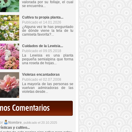
valorada por su follaje, el cual
se encuentra...
Cultiva tu propia planta...
Publicado el 14.01.2026
¿Alguna vez te has preguntado
de dónde viene la tela de tu
camiseta favorita?...
Cuidados de la Lewisia...
Publicado el 09.05.2018
La Lewisia es una planta
pequeña semialpina que forma
una roseta de hojas...
Violetas encantadoras
Publicado el 02.07.2008
La mayoría de las personas se
vuelvan admiradoras de las
violetas desde...
imos Comentarios
por
Nombre
,
publicado el 20.10.2025
sticas y cultivo...