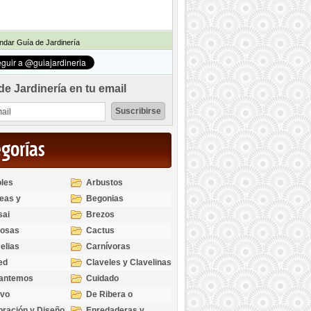
dar Guía de Jardinería
de Jardinería en tu email
egorías
les
Arbustos
eas y
Begonias
odendros
sai
Brezos
bosas
Cactus
elias
Carnívoras
ed
Claveles y Clavelinas
santemos
Cuidado
ivo
De Ribera o
Palustres
ración y Diseño
Enredaderas y