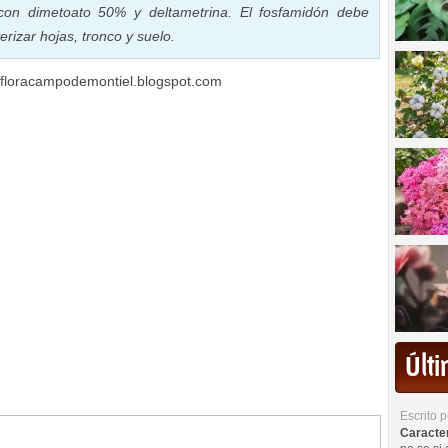
 con dimetoato 50% y deltametrina. El fosfamidón debe
erizar hojas, tronco y suelo.
 floracampodemontiel.blogspot.com
Últ
Escrito 
Caracterí