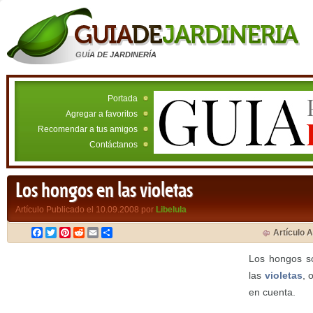
GUÍA DE JARDINERÍA
Portada
Agregar a favoritos
Recomendar a tus amigos
Contáctanos
Los hongos en las violetas
Artículo Publicado el 10.09.2008 por
Libelula
Facebook
Twitter
Pinterest
Reddit
Email
Compartir
Artículo A
Los hongos s
las
violetas
, 
en cuenta.