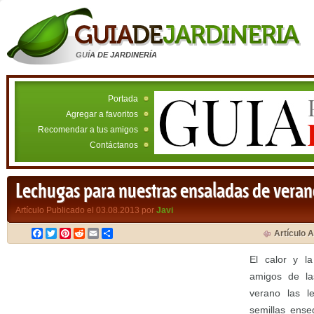
GUÍA DE JARDINERÍA
Portada
Agregar a favoritos
Recomendar a tus amigos
Contáctanos
Lechugas para nuestras ensaladas de vera
Artículo Publicado el 03.08.2013 por
Javi
Facebook
Twitter
Pinterest
Reddit
Email
Compartir
Artículo A
El calor y l
amigos de la
verano las l
semillas ense