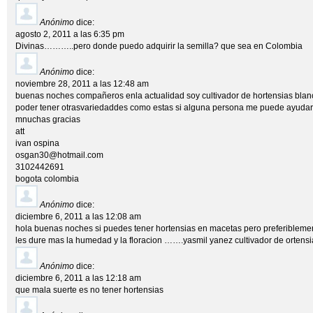
Anónimo
dice:
agosto 2, 2011 a las 6:35 pm
Divinas………..pero donde puedo adquirir la semilla? que sea en Colombia
Anónimo
dice:
noviembre 28, 2011 a las 12:48 am
buenas noches compañeros enla actualidad soy cultivador de hortensias blanc
poder tener otrasvariedaddes como estas si alguna persona me puede ayuda
mnuchas gracias
att
ivan ospina
osgan30@hotmail.com
3102442691
bogota colombia
Anónimo
dice:
diciembre 6, 2011 a las 12:08 am
hola buenas noches si puedes tener hortensias en macetas pero preferiblemen
les dure mas la humedad y la floracion …….yasmil yanez cultivador de orten
Anónimo
dice:
diciembre 6, 2011 a las 12:18 am
que mala suerte es no tener hortensias