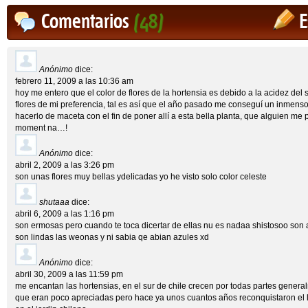
Comentarios
(48)
E
Anónimo
dice:
febrero 11, 2009 a las 10:36 am
hoy me entero que el color de flores de la hortensia es debido a la acidez del 
flores de mi preferencia, tal es así que el año pasado me conseguí un inmen
hacerlo de maceta con el fin de poner allí a esta bella planta, que alguien me 
moment na…!
Anónimo
dice:
abril 2, 2009 a las 3:26 pm
son unas flores muy bellas ydelicadas yo he visto solo color celeste
shutaaa
dice:
abril 6, 2009 a las 1:16 pm
son ermosas pero cuando te toca dicertar de ellas nu es nadaa shistosoo son abu
son lindas las weonas y ni sabia qe abian azules xd
Anónimo
dice:
abril 30, 2009 a las 11:59 pm
me encantan las hortensias, en el sur de chile crecen por todas partes gener
que eran poco apreciadas pero hace ya unos cuantos años reconquistaron el 