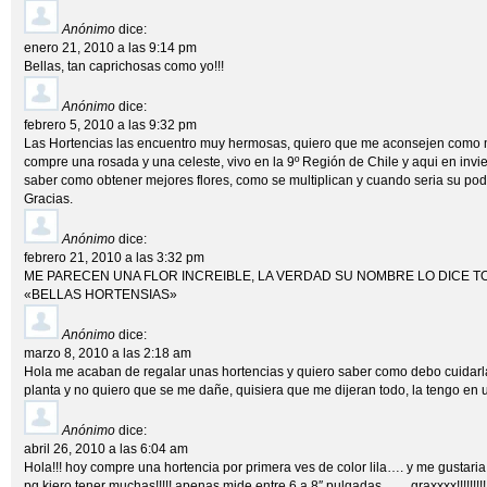
Anónimo
dice:
enero 21, 2010 a las 9:14 pm
Bellas, tan caprichosas como yo!!!
Anónimo
dice:
febrero 5, 2010 a las 9:32 pm
Las Hortencias las encuentro muy hermosas, quiero que me aconsejen como m
compre una rosada y una celeste, vivo en la 9º Región de Chile y aqui en invi
saber como obtener mejores flores, como se multiplican y cuando seria su poda
Gracias.
Anónimo
dice:
febrero 21, 2010 a las 3:32 pm
ME PARECEN UNA FLOR INCREIBLE, LA VERDAD SU NOMBRE LO DICE T
«BELLAS HORTENSIAS»
Anónimo
dice:
marzo 8, 2010 a las 2:18 am
Hola me acaban de regalar unas hortencias y quiero saber como debo cuidarla
planta y no quiero que se me dañe, quisiera que me dijeran todo, la tengo en
Anónimo
dice:
abril 26, 2010 a las 6:04 am
Hola!!! hoy compre una hortencia por primera ves de color lila…. y me gustari
pq kiero tener muchas!!!!! apenas mide entre 6 a 8″ pulgadas…… graxxxx!!!!!!!!!!