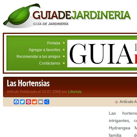
GUÍA DE JARDINERÍA
Portada
Agregar a favoritos
Recomendar a tus amigos
Contáctanos
Las Hortensias
Artículo Publicado el 23.07.2008 por
Libelula
Facebook
Twitter
Pinterest
Reddit
Email
Compartir
Artículo A
Las horten
intrigantes, 
Hydrangea M
familia d