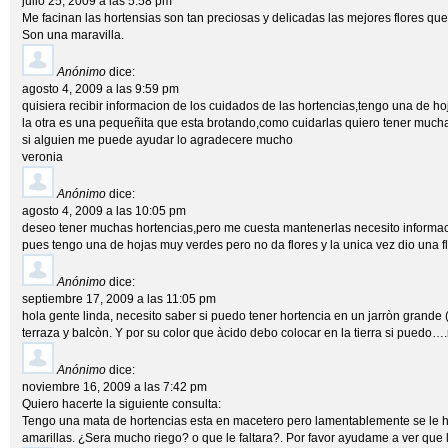
julio 25, 2009 a las 5:58 pm
Me facinan las hortensias son tan preciosas y delicadas las mejores flores q
Son una maravilla.
Anónimo
dice:
agosto 4, 2009 a las 9:59 pm
quisiera recibir informacion de los cuidados de las hortencias,tengo una de ho
la otra es una pequeñita que esta brotando,como cuidarlas quiero tener muc
si alguien me puede ayudar lo agradecere mucho
veronia
Anónimo
dice:
agosto 4, 2009 a las 10:05 pm
deseo tener muchas hortencias,pero me cuesta mantenerlas necesito informac
pues tengo una de hojas muy verdes pero no da flores y la unica vez dio una f
Anónimo
dice:
septiembre 17, 2009 a las 11:05 pm
hola gente linda, necesito saber si puedo tener hortencia en un jarròn grande 
terraza y balcòn. Y por su color que àcido debo colocar en la tierra si puedo
Anónimo
dice:
noviembre 16, 2009 a las 7:42 pm
Quiero hacerte la siguiente consulta:
Tengo una mata de hortencias esta en macetero pero lamentablemente se le h
amarillas. ¿Sera mucho riego? o que le faltara?. Por favor ayudame a ver que 