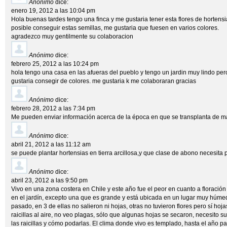
Anónimo
dice:
enero 19, 2012 a las 10:04 pm
Hola buenas tardes tengo una finca y me gustaria tener esta flores de hortens
posible conseguir estas semillas, me gustaria que fuesen en varios colores.
agradezco muy gentilmente su colaboracion
Anónimo
dice:
febrero 25, 2012 a las 10:24 pm
hola tengo una casa en las afueras del pueblo y tengo un jardin muy lindo per
gustaria consegir de colores. me gustaria k me colaboraran gracias
Anónimo
dice:
febrero 28, 2012 a las 7:34 pm
Me pueden enviar información acerca de la época en que se transplanta de mace
Anónimo
dice:
abril 21, 2012 a las 11:12 am
se puede plantar hortensias en tierra arcillosa,y que clase de abono necesita p
Anónimo
dice:
abril 23, 2012 a las 9:50 pm
Vivo en una zona costera en Chile y este año fue el peor en cuanto a floración
en el jardín, excepto una que es grande y está ubicada en un lugar muy húm
pasado, en 3 de ellas no salieron ni hojas, otras no tuvieron flores pero sí hoja
raicillas al aire, no veo plagas, sólo que algunas hojas se secaron, necesito 
las raicillas y cómo podarlas. El clima donde vivo es templado, hasta el año 