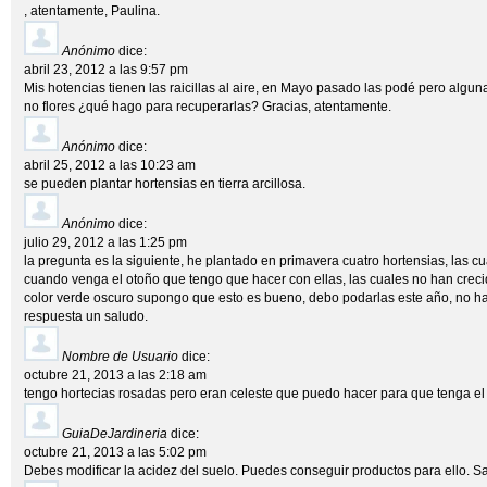
, atentamente, Paulina.
Anónimo
dice:
abril 23, 2012 a las 9:57 pm
Mis hotencias tienen las raicillas al aire, en Mayo pasado las podé pero alguna
no flores ¿qué hago para recuperarlas? Gracias, atentamente.
Anónimo
dice:
abril 25, 2012 a las 10:23 am
se pueden plantar hortensias en tierra arcillosa.
Anónimo
dice:
julio 29, 2012 a las 1:25 pm
la pregunta es la siguiente, he plantado en primavera cuatro hortensias, las 
cuando venga el otoño que tengo que hacer con ellas, las cuales no han crec
color verde oscuro supongo que esto es bueno, debo podarlas este año, no h
respuesta un saludo.
Nombre de Usuario
dice:
octubre 21, 2013 a las 2:18 am
tengo hortecias rosadas pero eran celeste que puedo hacer para que tenga el 
GuiaDeJardineria
dice:
octubre 21, 2013 a las 5:02 pm
Debes modificar la acidez del suelo. Puedes conseguir productos para ello. S