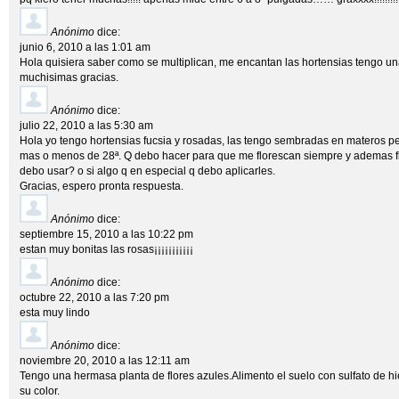
Anónimo
dice:
junio 6, 2010 a las 1:01 am
Hola quisiera saber como se multiplican, me encantan las hortensias tengo un
muchisimas gracias.
Anónimo
dice:
julio 22, 2010 a las 5:30 am
Hola yo tengo hortensias fucsia y rosadas, las tengo sembradas en materos pe
mas o menos de 28ª. Q debo hacer para que me florescan siempre y ademas fl
debo usar? o si algo q en especial q debo aplicarles.
Gracias, espero pronta respuesta.
Anónimo
dice:
septiembre 15, 2010 a las 10:22 pm
estan muy bonitas las rosas¡¡¡¡¡¡¡¡¡¡¡
Anónimo
dice:
octubre 22, 2010 a las 7:20 pm
esta muy lindo
Anónimo
dice:
noviembre 20, 2010 a las 12:11 am
Tengo una hermasa planta de flores azules.Alimento el suelo con sulfato de h
su color.