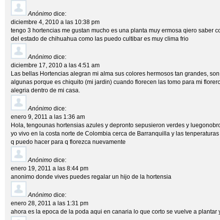
Anónimo
dice:
diciembre 4, 2010 a las 10:38 pm
tengo 3 hortencias me gustan mucho es una planta muy ermosa qiero saber c
del estado de chihuahua como las puedo cultibar es muy clima frio
Anónimo
dice:
diciembre 17, 2010 a las 4:51 am
Las bellas Hortencias alegran mi alma sus colores hermosos tan grandes, son 
algunas porque es chiquito (mi jardin) cuando florecen las tomo para mi florero
alegria dentro de mi casa.
Anónimo
dice:
enero 9, 2011 a las 1:36 am
Hola, tengounas hortensias azules y depronto sepusieron verdes y luegonobr
yo vivo en la costa norte de Colombia cerca de Barranquilla y las tenperaturas
q puedo hacer para q florezca nuevamente
Anónimo
dice:
enero 19, 2011 a las 8:44 pm
anonimo donde vives puedes regalar un hijo de la hortensia
Anónimo
dice:
enero 28, 2011 a las 1:31 pm
ahora es la epoca de la poda aqui en canaria lo que corto se vuelve a plantar 