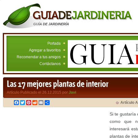
GUÍA DE JARDINERÍA
Portada
Agregar a favoritos
Recomendar a tus amigos
Contáctanos
Las 17 mejores plantas de interior
Artículo Publicado el 26.12.2015 por
Javi
Facebook
Twitter
Pinterest
Reddit
Email
Compartir
Artículo A
Si te gustaría 
como que no
interesará es
plantas de in