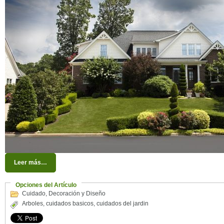
Leer más…
Opciones del Artículo
Cuidado
,
Decoración y Diseño
Arboles
,
cuidados basicos
,
cuidados del jardin