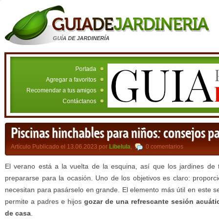
GUÍA DE JARDINERÍA
Portada
Agregar a favoritos
Recomendar a tus amigos
Contáctanos
Piscinas hinchables para niños: consejos p
Artículo Publicado el 13.06.2023 por
Libelula
,
0 comentarios
El verano está a la vuelta de la esquina, así que los jardines d
prepararse para la ocasión. Uno de los objetivos es claro: proporc
necesitan para pasárselo en grande. El elemento más útil en este se
permite a padres e hijos
gozar de una refrescante sesión acuát
de casa
.