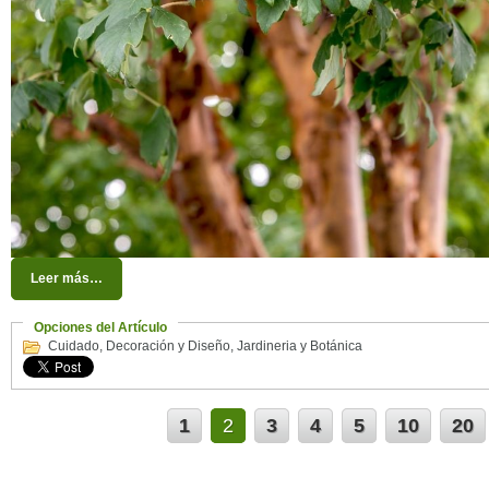
Leer más…
Opciones del Artículo
Cuidado
,
Decoración y Diseño
,
Jardineria y Botánica
1
2
3
4
5
10
20