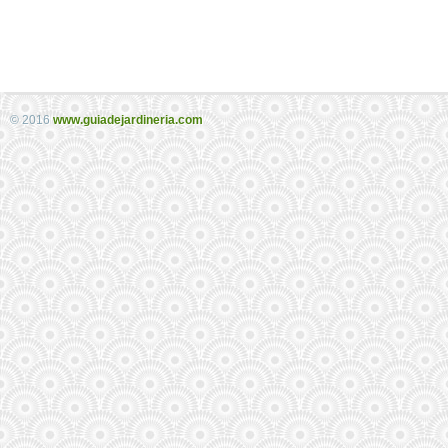
© 2016
www.guiadejardineria.com