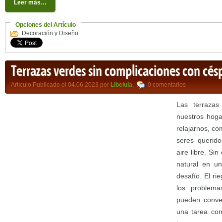
Leer más…
Opciones del Artículo
Decoración y Diseño
Terrazas verdes sin complicaciones con céspe
Artículo Publicado el 04.06.2023 por
Libelula
,
0 comentarios
Las terrazas
nuestros hog
relajarnos, c
seres querido
aire libre. S
natural en u
desafío. El ri
los problema
pueden conver
una tarea com