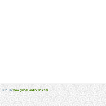
© 2016
www.guiadejardineria.com