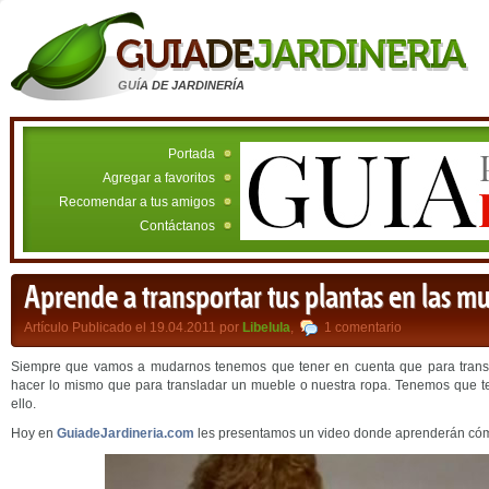
GUÍA DE JARDINERÍA
Portada
Agregar a favoritos
Recomendar a tus amigos
Contáctanos
Aprende a transportar tus plantas en las m
Artículo Publicado el 19.04.2011 por
Libelula
,
1 comentario
Siempre que vamos a mudarnos tenemos que tener en cuenta que para trans
hacer lo mismo que para transladar un mueble o nuestra ropa. Tenemos que t
ello.
Hoy en
GuiadeJardineria.com
les presentamos un video donde aprenderán cóm