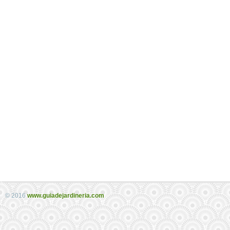
© 2016
www.guiadejardineria.com