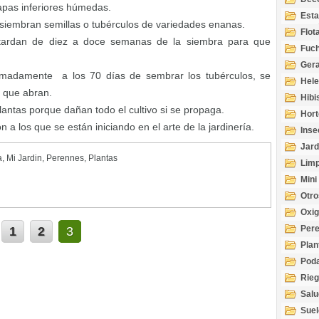
capas inferiores húmedas.
Esta
iembran semillas o tubérculos de variedades enanas.
Acuá
Flot
e tardan de diez a doce semanas de la siembra para que
Fuch
Gera
ximadamente a los 70 días de sembrar los tubérculos, se
Hel
a que abran.
Hibi
lantas porque dañan todo el cultivo si se propaga.
Hort
 a los que se están iniciando en el arte de la jardinería.
Inse
Jard
a
,
Mi Jardin
,
Perennes
,
Plantas
Limp
Mini
Otro
Oxi
Per
1
2
3
Plan
Pod
Rie
Salu
tem
Suel