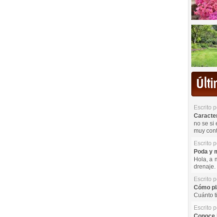
Últ
Escrito 
Caracterí
no se si 
muy cont
Escrito 
Poda y m
Hola, a 
drenaje. 
Escrito 
Cómo pla
Cuánto t
Escrito 
Conoce l