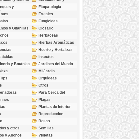
cubresuelos
nques y
Fitopatología
ticas
antes
Frutales
sias
Fungicidas
nios y Gitanillas
Glosario
echos
Herbaceas
scos
Hierbas Aromáticas
ensias
Huerto y Hortalizas
cticidas
Insectos
ineria y Botánica
Jardines del Mundo
ieza
Mi Jardin
 Tips
Orquídeas
s
Otros
genadoras
Para Cerca del
Estanque
ennes
Plagas
tas
Plantas de Interior
a
Reproducción
go
Rosas
dos y otros
Semillas
as
os y Abonos
Violetas