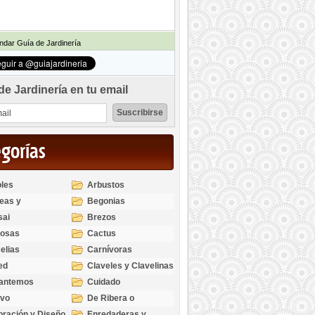
dar Guía de Jardinería
de Jardinería en tu email
egorías
les
Arbustos
eas y
Begonias
odendros
sai
Brezos
bosas
Cactus
elias
Carnívoras
ed
Claveles y Clavelinas
santemos
Cuidado
ivo
De Ribera o
Palustres
ración y Diseño
Enredaderas y