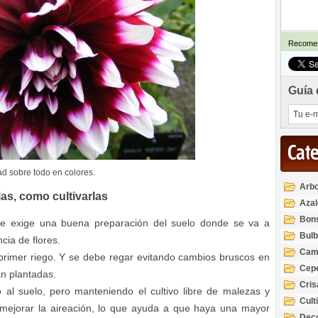
Recomen
Guía 
Cat
d sobre todo en colores.
Arbo
ias, como cultivarlas
Azal
Rod
Bon
 se exige una buena preparación del suelo donde se va a
Bul
cia de flores.
Cam
primer riego. Y se debe regar evitando cambios bruscos en
Cep
án plantadas.
Cri
o al suelo, pero manteniendo el cultivo libre de malezas y
Cult
a mejorar la aireación, lo que ayuda a que haya una mayor
Deco