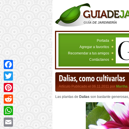
GUÍA DE JARDINERÍA
Portada
Agregar a favoritos
Recomendar a tus amigos
Contáctanos
Facebook
Dalias, como cultivarlas
Twitter
Artículo Publicado el 06.11.2011 por
Martha
Pinterest
Las plantas de
Dalias
son bastante generosas,
Reddit
WhatsApp