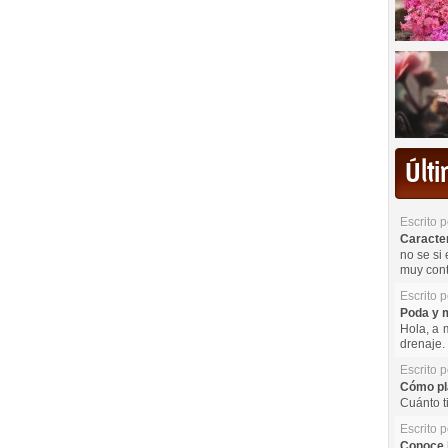
Últ
Escrito 
Caracterí
no se si 
muy cont
Escrito 
Poda y m
Hola, a 
drenaje. 
Escrito 
Cómo pla
Cuánto t
Escrito 
Conoce l