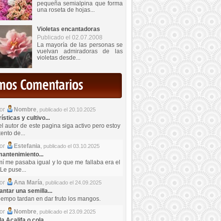
pequeña semialpina que forma
una roseta de hojas...
Violetas encantadoras
Publicado el 02.07.2008
La mayoría de las personas se
vuelvan admiradoras de las
violetas desde...
imos Comentarios
por
Nombre
,
publicado el 20.10.2025
sticas y cultivo...
el autor de este pagina siga activo pero estoy
ento de...
por
Estefania
,
publicado el 03.10.2025
antenimiento...
mí me pasaba igual y lo que me fallaba era el
Le puse...
por
Ana María
,
publicado el 24.09.2025
ntar una semilla...
iempo tardan en dar fruto los mangos.
por
Nombre
,
publicado el 23.09.2025
a Acalifa o cola...