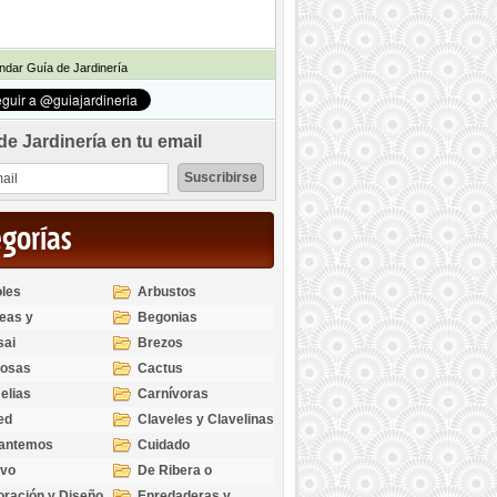
dar Guía de Jardinería
de Jardinería en tu email
egorías
les
Arbustos
eas y
Begonias
odendros
sai
Brezos
bosas
Cactus
elias
Carnívoras
ed
Claveles y Clavelinas
santemos
Cuidado
ivo
De Ribera o
Palustres
ración y Diseño
Enredaderas y