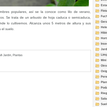
Esta
Acuá
Flot
nombres populares, así se la conoce como lilo de verano,
Fuch
os. Se trata de un arbusto de hoja caduca o semicaduca,
Gera
de lo cultivemos. Alcanza unos 5 metros de altura y sus
Hel
 el suelo.
Hibi
Hort
Inse
Jard
Limp
Mi Jardin
,
Plantas
Mini
Otro
Oxi
Per
Plan
Pod
Rie
Salu
tem
Suel