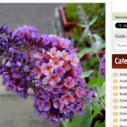
Recomen
Guía 
Cat
Arbo
Azal
Rod
Bon
Bul
Cam
Cep
Cri
Cult
Deco