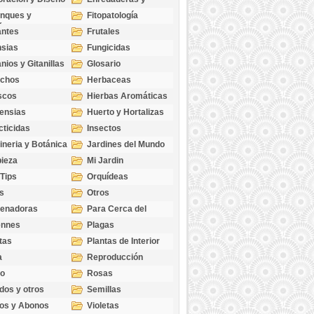
cubresuelos
nques y
Fitopatología
ticas
antes
Frutales
sias
Fungicidas
nios y Gitanillas
Glosario
echos
Herbaceas
scos
Hierbas Aromáticas
ensias
Huerto y Hortalizas
cticidas
Insectos
ineria y Botánica
Jardines del Mundo
ieza
Mi Jardin
 Tips
Orquídeas
s
Otros
genadoras
Para Cerca del
Estanque
ennes
Plagas
tas
Plantas de Interior
a
Reproducción
go
Rosas
dos y otros
Semillas
as
os y Abonos
Violetas