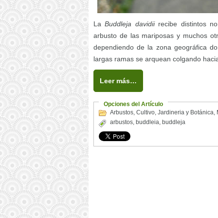
La
Buddleja davidii
recibe distintos 
arbusto de las mariposas y muchos otr
dependiendo de la zona geográfica don
largas ramas se arquean colgando hacia
Leer más…
Opciones del Artículo
Arbustos
,
Cultivo
,
Jardineria y Botánica
,
arbustos
,
buddleia
,
buddleja