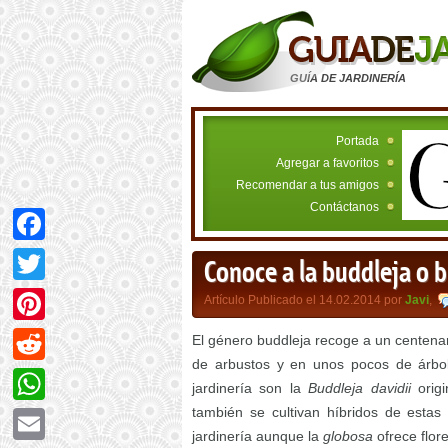
GUÍA DE JARDINERÍA
Portada
Agregar a favoritos
Recomendar a tus amigos
Contáctanos
Facebook
Conoce a la buddleja o 
Twitter
Artículo Publicado el 14.02.2014 por
Javi
,
Pinterest
El género buddleja recoge a un centenar
de arbustos y en unos pocos de árbol
Reddit
jardinería son la
Buddleja davidii
orig
también se cultivan híbridos de esta
WhatsApp
jardinería aunque la
globosa
ofrece flor