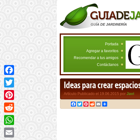
GUÍA DE JARDINERÍA
Portada
Agregar a favoritos
Recomendar a tus amigos
Contáctanos
Facebook
Ideas para crear espaci
Twitter
Artículo Publicado el 19.06.2015 por
Javi
Facebook
Twitter
Pinterest
Reddit
Email
Compartir
Pinterest
Reddit
WhatsApp