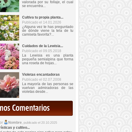
valorada por su follaje, el cual
se encuentra...
Cultiva tu propia planta...
Publicado el 14.01.2026
¿Alguna vez te has preguntado
de dónde viene la tela de tu
camiseta favorita?...
Cuidados de la Lewisia...
Publicado el 09.05.2018
La Lewisia es una planta
pequeña semialpina que forma
una roseta de hojas...
Violetas encantadoras
Publicado el 02.07.2008
La mayoría de las personas se
vuelvan admiradoras de las
violetas desde...
imos Comentarios
por
Nombre
,
publicado el 20.10.2025
sticas y cultivo...