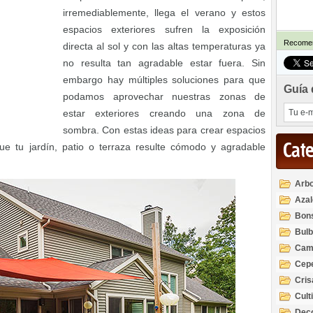
irremediablemente, llega el verano y estos
espacios exteriores sufren la exposición
Recomen
directa al sol y con las altas temperaturas ya
no resulta tan agradable estar fuera. Sin
embargo hay múltiples soluciones para que
Guía 
podamos aprovechar nuestras zonas de
estar exteriores creando una zona de
sombra. Con estas ideas para crear espacios
Cat
e tu jardín, patio o terraza resulte cómodo y agradable
Arbo
Azal
Rod
Bon
Bul
Cam
Cep
Cri
Cult
Deco