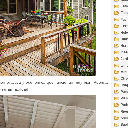
Esta
Acuá
Flot
Fuch
Gera
Hel
Hibi
Hort
Inse
Jard
Limp
Mini
Otro
ión práctica y económica que funcionan muy bien. Además
Oxi
 gran facilidad.
Per
Plan
Pod
Rie
Salu
tem
Suel