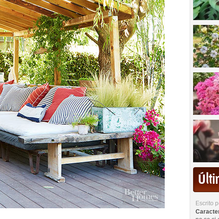
Últ
Escrito 
Caracterí