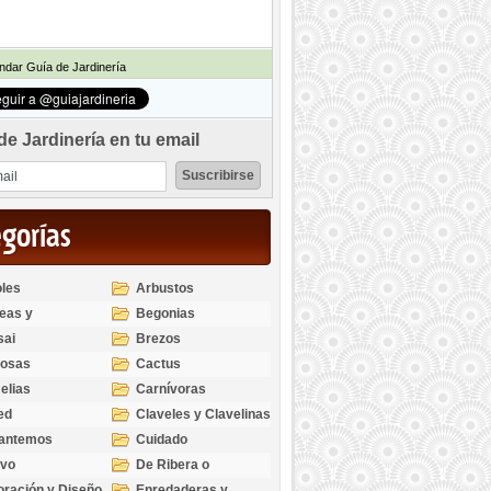
dar Guía de Jardinería
de Jardinería en tu email
egorías
les
Arbustos
eas y
Begonias
odendros
sai
Brezos
bosas
Cactus
elias
Carnívoras
ed
Claveles y Clavelinas
santemos
Cuidado
ivo
De Ribera o
Palustres
ración y Diseño
Enredaderas y