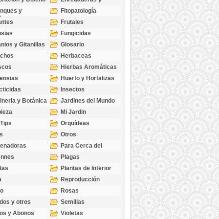
cubresuelos
nques y
Fitopatología
ticas
antes
Frutales
sias
Fungicidas
nios y Gitanillas
Glosario
echos
Herbaceas
scos
Hierbas Aromáticas
ensias
Huerto y Hortalizas
cticidas
Insectos
ineria y Botánica
Jardines del Mundo
ieza
Mi Jardin
 Tips
Orquídeas
s
Otros
genadoras
Para Cerca del
Estanque
ennes
Plagas
tas
Plantas de Interior
a
Reproducción
go
Rosas
dos y otros
Semillas
as
os y Abonos
Violetas