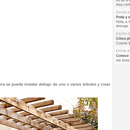
no se si 
muy cont
Escrito 
Poda y m
Hola, a 
drenaje. 
Escrito 
Cómo pla
Cuánto t
Escrito 
Conoce l
me sirve
a se puede instalar debajo de uno o varios árboles y crear
.