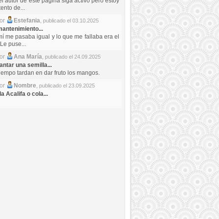
el autor de este pagina siga activo pero estoy
ento de...
por
Estefania
,
publicado el 03.10.2025
antenimiento...
mí me pasaba igual y lo que me fallaba era el
Le puse...
por
Ana María
,
publicado el 24.09.2025
ntar una semilla...
iempo tardan en dar fruto los mangos.
por
Nombre
,
publicado el 23.09.2025
a Acalifa o cola...