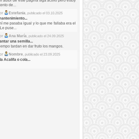
el autor de este pagina siga activo pero estoy
ento de...
por
Estefania
,
publicado el 03.10.2025
antenimiento...
mí me pasaba igual y lo que me fallaba era el
Le puse...
por
Ana María
,
publicado el 24.09.2025
ntar una semilla...
iempo tardan en dar fruto los mangos.
por
Nombre
,
publicado el 23.09.2025
a Acalifa o cola...