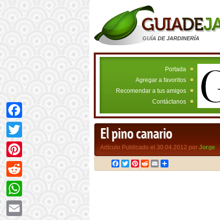
GUÍA DE JARDINERÍA
Portada
Agregar a favoritos
Recomendar a tus amigos
Contáctanos
Facebook
El pino canario
Twitter
Artículo Publicado el 30.04.2012 por
Jorge
Facebook
Twitter
Pinterest
Reddit
Email
Compartir
Pinterest
Reddit
WhatsApp