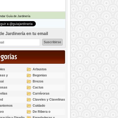
dar Guía de Jardinería
de Jardinería en tu email
egorías
les
Arbustos
eas y
Begonias
odendros
sai
Brezos
bosas
Cactus
elias
Carnívoras
ed
Claveles y Clavelinas
santemos
Cuidado
ivo
De Ribera o
Palustres
ración y Diseño
Enredaderas y