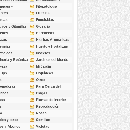
cubresuelos
nques y
Fitopatología
ticas
antes
Frutales
sias
Fungicidas
nios y Gitanillas
Glosario
echos
Herbaceas
scos
Hierbas Aromáticas
ensias
Huerto y Hortalizas
cticidas
Insectos
ineria y Botánica
Jardines del Mundo
ieza
Mi Jardin
 Tips
Orquídeas
s
Otros
genadoras
Para Cerca del
Estanque
ennes
Plagas
tas
Plantas de Interior
a
Reproducción
go
Rosas
dos y otros
Semillas
as
os y Abonos
Violetas