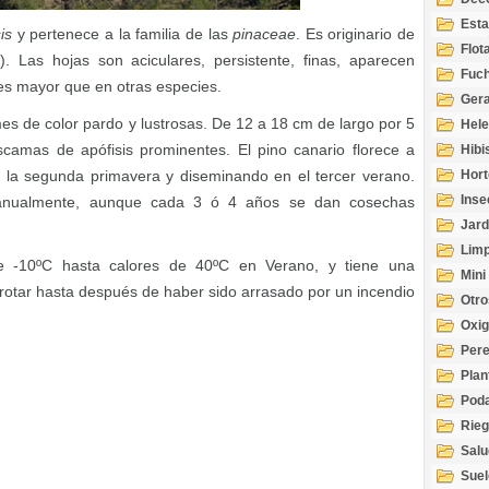
Esta
is
y pertenece a la familia de las
pinaceae
. Es originario de
Acuá
Flot
. Las hojas son aciculares, persistente, finas, aparecen
Fuch
 es mayor que en otras especies.
Gera
rmes de color pardo y lustrosas. De 12 a 18 cm de largo por 5
Hel
amas de apófisis prominentes. El pino canario florece a
Hibi
 la segunda primavera y diseminando en el tercer verano.
Hort
Inse
a anualmente, aunque cada 3 ó 4 años se dan cosechas
Jard
Limp
de -10ºC hasta calores de 40ºC en Verano, y tiene una
Mini
rotar hasta después de haber sido arrasado por un incendio
Otro
Oxi
Per
Plan
Pod
Rie
Salu
tem
Suel