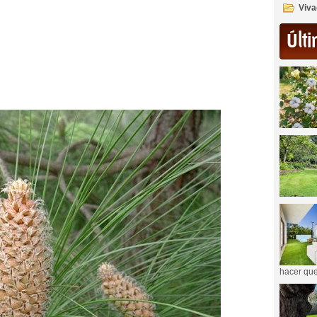
Viva
Últi
hacer que