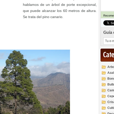
hablamos de un árbol de porte excepcional,
que puede alcanzar los 60 metros de altura.
Recomen
Se trata del pino canario.
Guía 
Cat
Arbo
Azal
Rod
Bon
Bul
Cam
Cep
Cri
Cult
Deco