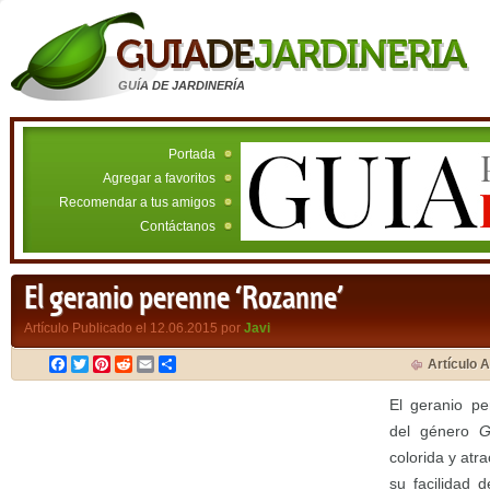
GUÍA DE JARDINERÍA
Portada
Agregar a favoritos
Recomendar a tus amigos
Contáctanos
El geranio perenne ‘Rozanne’
Artículo Publicado el 12.06.2015 por
Javi
Facebook
Twitter
Pinterest
Reddit
Email
Compartir
Artículo A
El geranio pe
del género
G
colorida y atr
su facilidad 