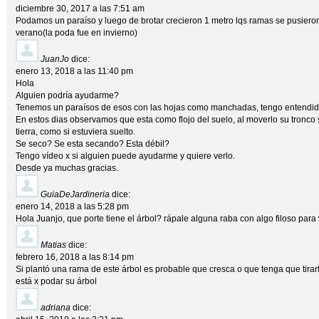
diciembre 30, 2017 a las 7:51 am
Podamos un paraíso y luego de brotar crecieron 1 metro lqs ramas se pusieron
verano(la poda fue en invierno)
JuanJo
dice:
enero 13, 2018 a las 11:40 pm
Hola
Alguien podría ayudarme?
Tenemos un paraísos de esos con las hojas como manchadas, tengo entendid
En estos dias observamos que esta como flojo del suelo, al moverlo su tronco 
tierra, como si estuviera suelto.
Se seco? Se esta secando? Esta débil?
Tengo vídeo x si alguien puede ayudarme y quiere verlo.
Desde ya muchas gracias.
GuiaDeJardineria
dice:
enero 14, 2018 a las 5:28 pm
Hola Juanjo, que porte tiene el árbol? rápale alguna raba con algo filoso para 
Matias
dice:
febrero 16, 2018 a las 8:14 pm
Si plantó una rama de este árbol es probable que cresca o que tenga que tira
está x podar su árbol
adriana
dice: