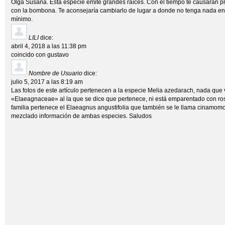
Olga Susana. Esta especie emite grandes raíces. Con el tiempo te causarán 
con la bombona. Te aconsejaría cambiarlo de lugar a donde no tenga nada en
mínimo.
LILI
dice:
abril 4, 2018 a las 11:38 pm
coincido con gustavo
Nombre de Usuario
dice:
julio 5, 2017 a las 8:19 am
Las fotos de este artículo pertenecen a la especie Melia azedarach, nada que v
«Elaeagnaceae» al la que se dice que pertenece, ni está emparentado con rosa
familia pertenece el Elaeagnus angustifolia que también se le llama cinamomo 
mezclado información de ambas especies. Saludos