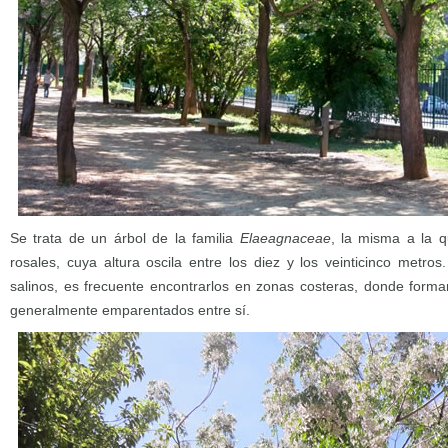
Se trata de un árbol de la familia
Elaeagnaceae
, la misma a la q
rosales, cuya altura oscila entre los diez y los veinticinco metro
salinos, es frecuente encontrarlos en zonas costeras, donde forma
generalmente emparentados entre sí.