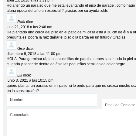
abril 15, 2018 a las 3:31 pm
Hola tengo un paraíso que me esta levantando el piso de garage , como hago p
aluna época del año en especial ? gracias por su ayuda .slds
Rafa
dice:
julio 21, 2018 a las 2:46 am
He plantado uno cerca del piso en el patio de mi casa esta a 30 cm de él y a 
pregunta es, podrá la raiz dañar el piso o la barda en un futuro? Gracias.
Gise
dice:
diciembre 9, 2018 a las 11:00 pm
HOLA. Para germinar rápido las semillas de paraíso debes sacar toda la piel al
cuidado y sacar de dentro de éste las pequeñas semillas de color negro.
Lili
dice:
junio 3, 2021 a las 10:15 pm
quiero plantar un paraiso en mi patio, si lo podo para que no crezca mucho o
en la construcción?