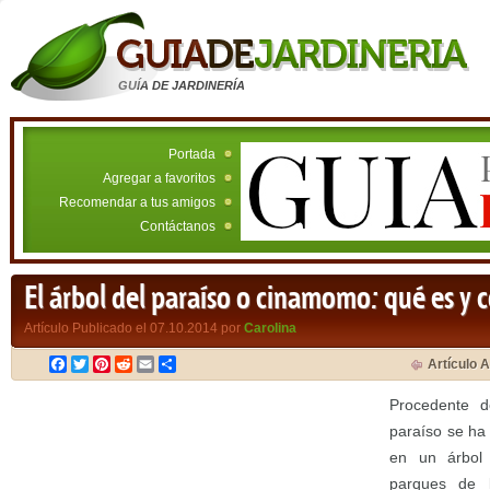
GUÍA DE JARDINERÍA
Portada
Agregar a favoritos
Recomendar a tus amigos
Contáctanos
El árbol del paraíso o cinamomo: qué es y 
Artículo Publicado el 07.10.2014 por
Carolina
Facebook
Twitter
Pinterest
Reddit
Email
Compartir
Artículo A
Procedente d
paraíso se ha
en un árbol 
parques de l