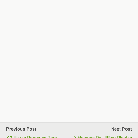
Previous Post
Next Post
7 Flores Perennes Para
9 Maneras De Utilizar Plantas