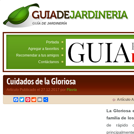
GUÍA DE JARDINERÍA
Portada
Agregar a favoritos
Recomendar a tus amigos
Contáctanos
Cuidados de la Gloriosa
Artículo Publicado el 27.12.2017 por
Flavia
Facebook
Twitter
Pinterest
Reddit
Email
Compartir
Artículo A
La Gloriosa 
familia de los
de rápido c
principalmente