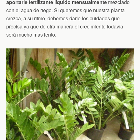
aportarle fertilizante líquido mensualmente
mezclado
con el agua de riego. Si queremos que nuestra planta
crezca, a su ritmo, debemos darle los cuidados que
precisa ya que de otra manera el crecimiento todavía
será mucho más lento.