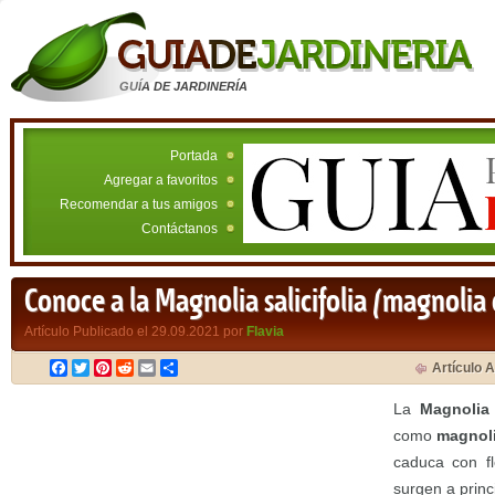
GUÍA DE JARDINERÍA
Portada
Agregar a favoritos
Recomendar a tus amigos
Contáctanos
Conoce a la Magnolia salicifolia (magnolia 
Artículo Publicado el 29.09.2021 por
Flavia
Facebook
Twitter
Pinterest
Reddit
Email
Compartir
Artículo A
La
Magnolia 
como
magnoli
caduca con f
surgen a princ