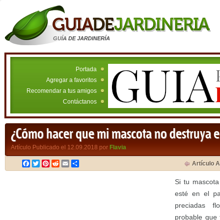
GUÍA DE JARDINERÍA
Portada
Agregar a favoritos
Recomendar a tus amigos
Contáctanos
¿Cómo hacer que mi mascota no destruya el
Artículo Publicado el 12.09.2018 por
Flavia
Facebook
Twitter
Pinterest
Reddit
Email
Compartir
Artículo A
Si tu mascota
esté en el pa
preciadas f
probable que 