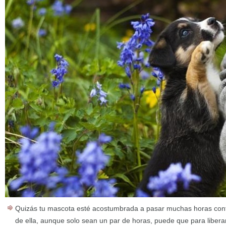
Quizás tu mascota esté acostumbrada a pasar muchas horas contig
de ella, aunque solo sean un par de horas, puede que para libera