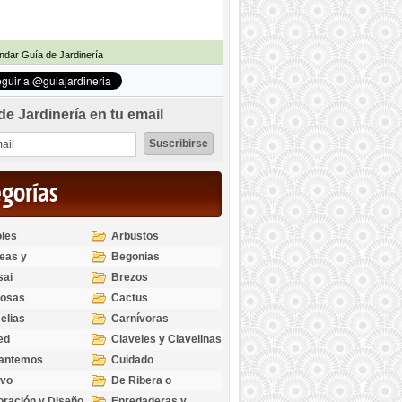
dar Guía de Jardinería
de Jardinería en tu email
egorías
les
Arbustos
eas y
Begonias
odendros
sai
Brezos
bosas
Cactus
elias
Carnívoras
ed
Claveles y Clavelinas
santemos
Cuidado
ivo
De Ribera o
Palustres
ración y Diseño
Enredaderas y