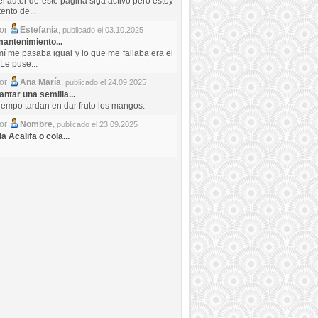
el autor de este pagina siga activo pero estoy
ento de...
por
Estefania
,
publicado el 03.10.2025
antenimiento...
mí me pasaba igual y lo que me fallaba era el
Le puse...
por
Ana María
,
publicado el 24.09.2025
ntar una semilla...
iempo tardan en dar fruto los mangos.
por
Nombre
,
publicado el 23.09.2025
a Acalifa o cola...