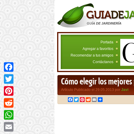
GUÍA DE JARDINERÍA
Portada
Agregar a favoritos
Recomendar a tus amigos
Contáctanos
Facebook
Cómo elegir los mejores 
Twitter
Artículo Publicado el 29.05.2013 por
Javi
Facebook
Twitter
Pinterest
Reddit
Email
Compartir
Pinterest
Reddit
WhatsApp