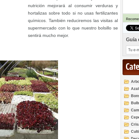
nutrición mejorará al consumir verduras y
hortalizas sobre todo si no usas fertilizantes
Recomen
químicos. También reduciremos las visitas al
supermercado con lo que nuestro bolsillo se
sentirá mucho mejor.
Guía 
Cat
Arbo
Azal
Rod
Bon
Bul
Cam
Cep
Cri
Cult
Deco