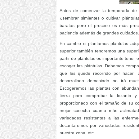
Antes de comenzar la temporada de s
¿sembrar simientes o cultivar plántul
baratas pero el proceso es más preca
paciencia además de grandes cuidados.
En cambio si plantamos plántulas adq
superior también tendremos una superio
partir de plántulas es importante tener 
escoger las plántulas. Debemos compra
que les quede recorrido por hacer. 
desarrollado demasiado no irá muc
Escogeremos las plantas con abundant
tierra para comprobar la lozanía y
proporcionado con el tamaño de su co
mejor cosecha cuanto más aclimatada
variedades resistentes a las enferme
decantaremos por variedades resistent
nuestra zona, etc…