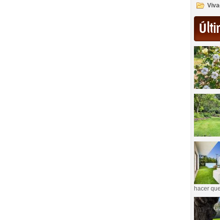
Viva
Últi
hacer que