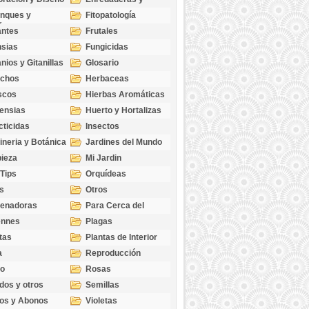
cubresuelos
nques y
Fitopatología
ticas
antes
Frutales
sias
Fungicidas
nios y Gitanillas
Glosario
echos
Herbaceas
scos
Hierbas Aromáticas
ensias
Huerto y Hortalizas
cticidas
Insectos
ineria y Botánica
Jardines del Mundo
ieza
Mi Jardin
 Tips
Orquídeas
s
Otros
genadoras
Para Cerca del
Estanque
ennes
Plagas
tas
Plantas de Interior
a
Reproducción
go
Rosas
dos y otros
Semillas
as
os y Abonos
Violetas