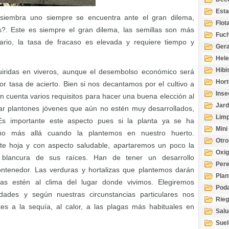
Esta
iembra uno siempre se encuentra ante el gran dilema,
Acuá
Flot
as?. Este es siempre el gran dilema, las semillas son más
Fuch
rio, la tasa de fracaso es elevada y requiere tiempo y
Gera
Hel
Hibi
uiridas en viveros, aunque el desembolso económico será
Hort
r tasa de acierto. Bien si nos decantamos por el cultivo a
Inse
en cuenta varios requisitos para hacer una buena elección al
Jard
r plantones jóvenes que aún no estén muy desarrollados,
Limp
Es importante este aspecto pues si la planta ya se ha
Mini
ho más allá cuando la plantemos en nuestro huerto.
Otro
e hoja y con aspecto saludable, apartaremos un poco la
Oxi
 blancura de sus raíces. Han de tener un desarrollo
Per
ntenedor. Las verduras y hortalizas que plantemos darán
Plan
s estén al clima del lugar donde vivimos. Elegiremos
Pod
dades y según nuestras circunstancias particulares nos
Rie
es a la sequía, al calor, a las plagas más habituales en
Salu
tem
Suel