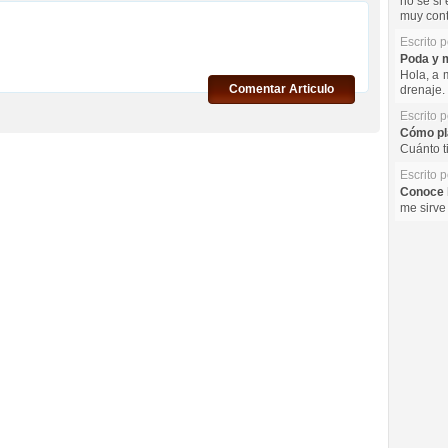
no se si 
muy cont
Escrito 
Poda y m
Hola, a 
Comentar Articulo
drenaje. 
Escrito 
Cómo pla
Cuánto t
Escrito 
Conoce l
me sirve