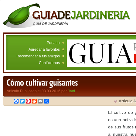
GUÍA DE JARDINERÍA
Portada
Agregar a favoritos
Recomendar a tus amigos
Contáctanos
Cómo cultivar guisantes
Artículo Publicado el 03.03.2016 por
Javi
Facebook
Twitter
Pinterest
Reddit
Email
Compartir
Artículo A
El cultivo de
es una activid
de sus frutos
a nuestra hue