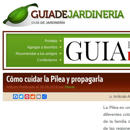
GUÍA DE JARDINERÍA
Portada
Agregar a favoritos
Recomendar a tus amigos
Contáctanos
Cómo cuidar la Pilea y propagarla
Artículo Publicado el 30.09.2019 por
Flavia
Facebook
Twitter
Pinterest
Reddit
Email
Compartir
Artículo A
La Pilea es un
diferentes col
de la familia 
de las regione