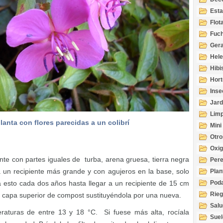
Esta
Acuá
Flot
Fuch
Gera
Hel
Hibi
Hort
Inse
Jard
Limp
lanta con flores parecidas a un colibrí
Mini
Otro
Oxi
nte con partes iguales de turba, arena gruesa, tierra negra
Per
a un recipiente más grande y con agujeros en la base, solo
Plan
 esto cada dos años hasta llegar a un recipiente de 15 cm
Pod
Rie
 capa superior de compost sustituyéndola por una nueva.
Salu
raturas de entre 13 y 18 °C. Si fuese más alta, rocíala
tem
Suel