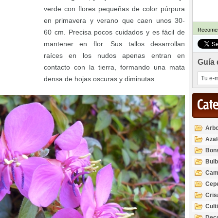
verde con flores pequeñas de color púrpura
en primavera y verano que caen unos 30-
Recomen
60 cm. Precisa pocos cuidados y es fácil de
mantener en flor. Sus tallos desarrollan
raíces en los nudos apenas entran en
Guía 
contacto con la tierra, formando una mata
densa de hojas oscuras y diminutas.
Cat
Arbo
Azal
Rod
Bon
Bul
Cam
Cep
Cri
Cult
Deco