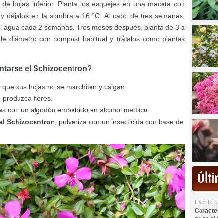
de hojas inferior. Planta los esquejes en una maceta con
 y déjalos en la sombra a 16 °C. Al cabo de tres semanas,
do el agua cada 2 semanas. Tres meses después, planta de 3 a
 diámetro con compost habitual y trátalos como plantas
tarse el Schizocentron?
 que sus hojas no se marchiten y caigan.
 produzca flores.
las con un algodón embebido en alcohol metílico.
del Schizocentron
; pulveriza con un insecticida con base de
Últ
Escrito 
Caracterí