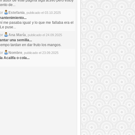
el autor de este pagina siga activo pero estoy
ento de...
por
Estefania
,
publicado el 03.10.2025
antenimiento...
mí me pasaba igual y lo que me fallaba era el
Le puse...
por
Ana María
,
publicado el 24.09.2025
ntar una semilla...
iempo tardan en dar fruto los mangos.
por
Nombre
,
publicado el 23.09.2025
a Acalifa o cola...