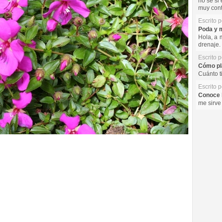
no se si 
muy cont
Escrito 
Poda y m
Hola, a 
drenaje. 
Escrito 
Cómo pla
Cuánto t
Escrito 
Conoce l
me sirve