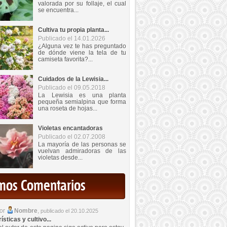
valorada por su follaje, el cual
se encuentra...
Cultiva tu propia planta...
Publicado el 14.01.2026
¿Alguna vez te has preguntado
de dónde viene la tela de tu
camiseta favorita?...
Cuidados de la Lewisia...
Publicado el 09.05.2018
La Lewisia es una planta
pequeña semialpina que forma
una roseta de hojas...
Violetas encantadoras
Publicado el 02.07.2008
La mayoría de las personas se
vuelvan admiradoras de las
violetas desde...
imos Comentarios
por
Nombre
,
publicado el 20.10.2025
sticas y cultivo...