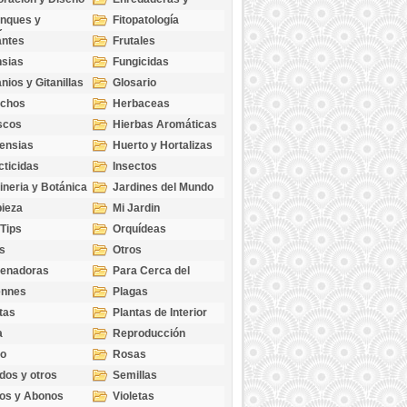
cubresuelos
nques y
Fitopatología
ticas
antes
Frutales
sias
Fungicidas
nios y Gitanillas
Glosario
echos
Herbaceas
scos
Hierbas Aromáticas
ensias
Huerto y Hortalizas
cticidas
Insectos
ineria y Botánica
Jardines del Mundo
ieza
Mi Jardin
 Tips
Orquídeas
s
Otros
genadoras
Para Cerca del
Estanque
ennes
Plagas
tas
Plantas de Interior
a
Reproducción
go
Rosas
dos y otros
Semillas
as
os y Abonos
Violetas