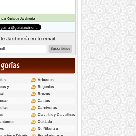
dar Guía de Jardinería
de Jardinería en tu email
egorías
les
Arbustos
eas y
Begonias
odendros
sai
Brezos
bosas
Cactus
elias
Carnívoras
ed
Claveles y Clavelinas
santemos
Cuidado
ivo
De Ribera o
Palustres
ración y Diseño
Enredaderas y