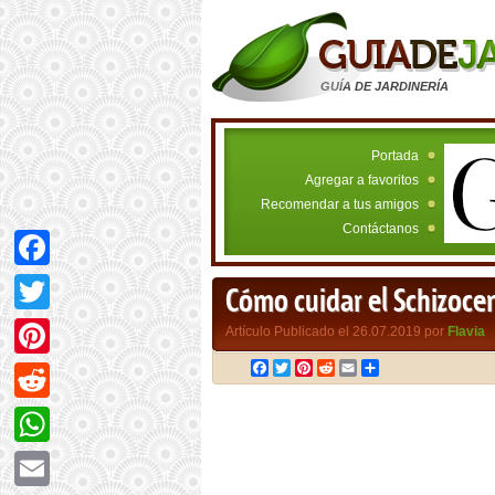
GUÍA DE JARDINERÍA
Portada
Agregar a favoritos
Recomendar a tus amigos
Contáctanos
Facebook
Cómo cuidar el Schizoce
Twitter
Artículo Publicado el 26.07.2019 por
Flavia
Facebook
Twitter
Pinterest
Reddit
Email
Compartir
Pinterest
Reddit
WhatsApp