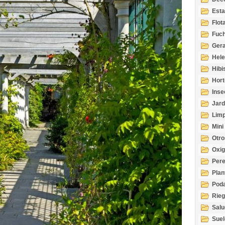
Esta
Acuá
Flot
Fuch
Gera
Hel
Hibi
Hort
Inse
Jard
Limp
Mini
Otro
Oxi
Per
Plan
Pod
Rie
Salu
tem
Suel