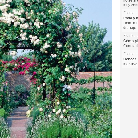
no se si 
muy cont
Escrito 
Poda y m
Hola, a 
drenaje. 
Escrito 
Cómo pla
Cuánto t
Escrito 
Conoce l
me sirve