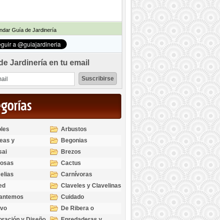
dar Guía de Jardinería
de Jardinería en tu email
egorías
les
Arbustos
eas y
Begonias
odendros
sai
Brezos
bosas
Cactus
elias
Carnívoras
ed
Claveles y Clavelinas
santemos
Cuidado
ivo
De Ribera o
Palustres
ración y Diseño
Enredaderas y