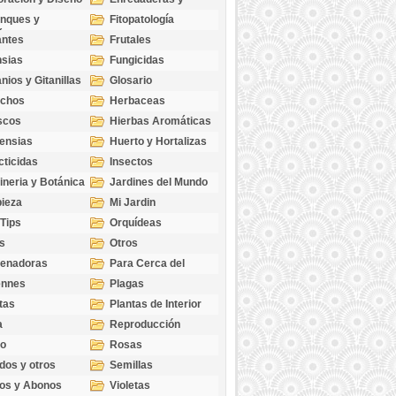
cubresuelos
nques y
Fitopatología
ticas
antes
Frutales
sias
Fungicidas
nios y Gitanillas
Glosario
echos
Herbaceas
scos
Hierbas Aromáticas
ensias
Huerto y Hortalizas
cticidas
Insectos
ineria y Botánica
Jardines del Mundo
ieza
Mi Jardin
 Tips
Orquídeas
s
Otros
genadoras
Para Cerca del
Estanque
ennes
Plagas
tas
Plantas de Interior
a
Reproducción
go
Rosas
dos y otros
Semillas
as
os y Abonos
Violetas