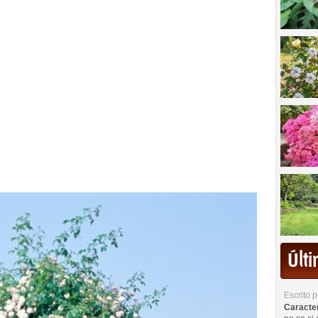
Últ
Escrito 
Caracterí