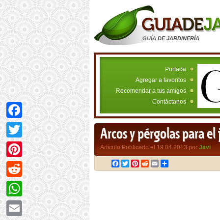
GUÍA DE JARDINERÍA
Portada
Agregar a favoritos
Recomendar a tus amigos
Contáctanos
Facebook
Arcos y pérgolas para el 
Twitter
Artículo Publicado el 19.04.2013 por
Javi
Facebook
Twitter
Pinterest
Reddit
Email
Compartir
Pinterest
Reddit
WhatsApp