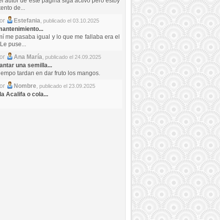
el autor de este pagina siga activo pero estoy
ento de...
por
Estefania
,
publicado el 03.10.2025
antenimiento...
mí me pasaba igual y lo que me fallaba era el
Le puse...
por
Ana María
,
publicado el 24.09.2025
ntar una semilla...
iempo tardan en dar fruto los mangos.
por
Nombre
,
publicado el 23.09.2025
a Acalifa o cola...