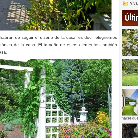
Viva
Últi
abrán de seguir el diseño de la casa, es decir elegiremos
ectónico de la casa. El tamaño de estos elementos también
asa.
hacer que