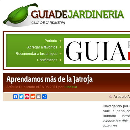
GUÍA DE JARDINERÍA
Portada
Agregar a favoritos
Recomendar a tus amigos
Contáctanos
Aprendamos más de la Jatrofa
Artículo Publicado el 16.05.2011 por
Libelula
Facebook
Twitter
Pinterest
Reddit
Email
Compartir
Artículo A
Navegando por l
vale la pena co
llamado Jatr
biocombustibl
humano
.