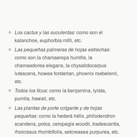
Los cactus y las suculentas
: como son el
kalanchoe, euphorbia milli, etc.
Las pequeñas palmeras de hojas estrechas
:
como son la chamaerops humilis, la
chamaedorea elegans, la chysalidocarpus
lutescens, howea forsterian, phoenix roebelenii,
etc.
Todos los ficus
: como la benjamina, lyrata,
pumila, hawaii, etc.
Las plantas de porte colgante y de hojas
pequeñas
: como la hederá hélix, philodendron
scandens, potos, ceropegia woodii, tradescantia,
rhoicissus rhombifolia, setcreasea purpurea, etc.