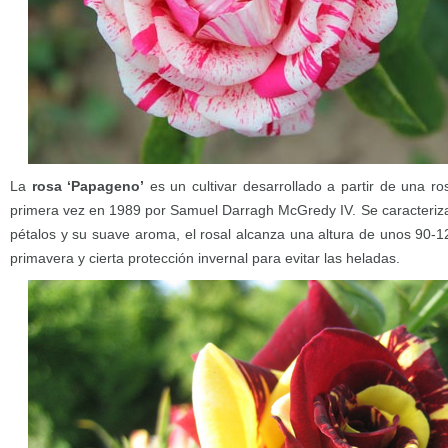
La
rosa ‘Papageno’
es un cultivar desarrollado a partir de una ros
primera vez en 1989 por Samuel Darragh McGredy IV. Se caracteriza 
pétalos y su suave aroma, el rosal alcanza una altura de unos 90-
primavera y cierta protección invernal para evitar las heladas.