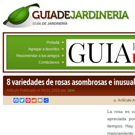
GUÍA DE JARDINERÍA
Portada
Agregar a favoritos
Recomendar a tus amigos
Contáctanos
8 variedades de rosas asombrosas e inusua
Artículo Publicado el 04.01.2016 por
Javi
Facebook
Twitter
Pinterest
Reddit
Email
Compartir
Artículo A
La rosa es co
apreciada por
tiempos. Hay 
mejoramiento 