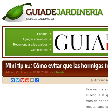
GUÍA DE JARDINERÍA
Portada
Agregar a favoritos
Recomendar a tus amigos
Contáctanos
Mini tip #1: Cómo evitar que las hormigas t
Artículo Publicado el 04.01.2016 por
Libelula
Facebook
Twitter
Pinterest
Reddit
Email
Compartir
Artículo A
Hoy vamos a e
el blog, a la
trata de dar p
receta casera