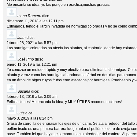
Me encanta su idea ,yo las pongo en practica,muchas gracias.
marta Romero
dice:
diciembre 11, 2018 a las 12:11 pm
Estimados. tengo el jardin invadida de hormigas coloradas y no se como combati
Juan
dice:
febrero 28, 2021 a las 5:57 pm
Las hormigas coloradas no afecta las plantas, al contrario, donde hay colorad
Josè Pino
dice:
enero 11, 2019 a las 12:21 pm
Yo conozco un método rápido y muy efectivo para eliminar las hormigas. Coloca
planta y veraz como las hormigas abandonan el árbol en dos días para nunca 
en un árbol de higos cuyos frutos eran atacados por hormigas. Pruebaenlo y v
Susana
dice:
febrero 13, 2019 a las 3:09 am
Felicitaciones! Me encanta la idea, y MUY ÚTILES recomendaciones!
Luis
dice:
mayo 3, 2019 a las 8:24 pm
Grasa de carro, la de engrasar los ejes de un carro. Se ata alrededor del tallo
pellón irsuto es una primera barrera luego untar el pellón o cuero de oveja co
pase. También leí que hay que sembrar menta alrededor del cantero. Al parece