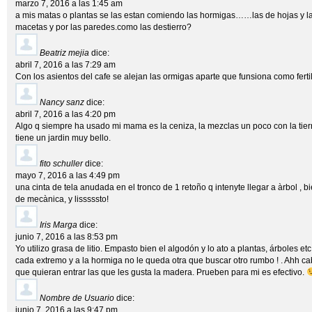
marzo 7, 2016 a las 1:45 am
a mis matas o plantas se las estan comiendo las hormigas……las de hojas y l
macetas y por las paredes.como las destierro?
Beatriz mejia
dice:
abril 7, 2016 a las 7:29 am
Con los asientos del cafe se alejan las ormigas aparte que funsiona como ferti
Nancy sanz
dice:
abril 7, 2016 a las 4:20 pm
Algo q siempre ha usado mi mama es la ceniza, la mezclas un poco con la tierr
tiene un jardin muy bello.
fito schuller
dice:
mayo 7, 2016 a las 4:49 pm
una cinta de tela anudada en el tronco de 1 retoño q intenyte llegar a àrbol ,
de mecànica, y lisssssto!
Iris Marga
dice:
junio 7, 2016 a las 8:53 pm
Yo utilizo grasa de litio. Empasto bien el algodón y lo ato a plantas, árboles et
cada extremo y a la hormiga no le queda otra que buscar otro rumbo ! . Ahh cab
que quieran entrar las que les gusta la madera. Prueben para mi es efectivo.
Nombre de Usuario
dice:
junio 7, 2016 a las 9:47 pm