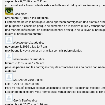
septiembre 6, 2016 a las 2:11 am
yo uso sal entre fina o polenta estas se lo llevan al nido y ahi se fermenta y m
Paco
dice:
noviembre 2, 2016 a las 10:38 pm
El problema no es la hormiga cuando aparecen hormigas en una planta o árbo
de pulgones o cochinilla porque se alimentan de la melaza dulce y transportan
una manera más natural de eliminarlo hechar arroz que se la llevan al hormig
muere el hormiguero entero ?
Nombre de Usuario
dice:
noviembre 4, 2016 a las 1:47 am
muy bueno lo voy a poner en practica con mis pobre plantas
Nombre de Usuario
dice:
febrero 7, 2017 a las 12:39 am
pero las peores son las hormigas chiquitas coloradas esas no paran con nada
matarlas
MIRIAM ALVAREZ
dice:
julio 7, 2017 a las 2:08 am
Para mi resultó efectivo colocar las conchas del limón, es decir las mitades un
Las pingo en el matero y las hormigas se van al parecer les desagrada lo cítric
Gloria Benitez
dice:
septiembre 6, 2017 a las 1:16 am