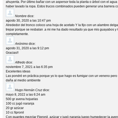
ahuyenta. Por último bañar con un aspersor toda la planta o árbol con el ag
haber lavado la ropa. Estos trucos combinados pueden generar una barrera co
Nombre
dice:
agosto 30, 2020 a las 10:47 pm
Alrededor del tronco coloco una hoja de acetato Y la fijo con un alambre del
trepar porque se resbalan .a mi me ha dado resultado ya que mis guayabos 
completamente.
Anónimo
dice:
agosto 31, 2020 a las 9:12 pm
Gracias!!
Alfredo
dice:
noviembre 7, 2021 a las 6:35 pm
Excelentes ideas
Las pondré en práctica porque yo lo que hago es fumigar con un veneno pero 
daña al medio ambiente
Hugo Hernán Cruz
dice:
mayo 8, 2022 a las 6:24 am
500 gr avena hojuelas
100 cc jugó naranja
20 gr azúcar
10 cc fipronil
Con guantes mezclar Fipronil, azúcar y jugó naranja luego humedecer la aven