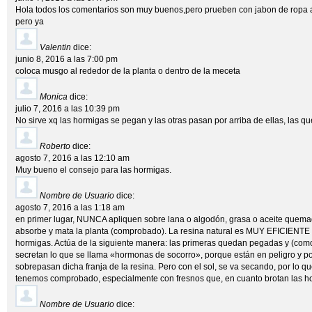
Hola todos los comentarios son muy buenos,pero prueben con jabon de ropa 
pero ya
Valentin
dice:
junio 8, 2016 a las 7:00 pm
coloca musgo al rededor de la planta o dentro de la meceta
Monica
dice:
julio 7, 2016 a las 10:39 pm
No sirve xq las hormigas se pegan y las otras pasan por arriba de ellas, las que
Roberto
dice:
agosto 7, 2016 a las 12:10 am
Muy bueno el consejo para las hormigas.
Nombre de Usuario
dice:
agosto 7, 2016 a las 1:18 am
en primer lugar, NUNCA apliquen sobre lana o algodón, grasa o aceite quemado
absorbe y mata la planta (comprobado). La resina natural es MUY EFICIENTE p
hormigas. Actúa de la siguiente manera: las primeras quedan pegadas y (como
secretan lo que se llama «hormonas de socorro», porque están en peligro y po
sobrepasan dicha franja de la resina. Pero con el sol, se va secando, por lo q
tenemos comprobado, especialmente con fresnos que, en cuanto brotan las ho
Nombre de Usuario
dice: