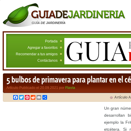
GUÍA DE JARDINERÍA
Portada
Agregar a favoritos
Recomendar a tus amigos
Contáctanos
5 bulbos de primavera para plantar en el c
Artículo Publicado el 20.09.2021 por
Flavia
Facebook
Twitter
Pinterest
Reddit
Email
Compartir
Artículo A
Un gran núme
desarrollan 
ejemplo la Fri
etcétera. Si 