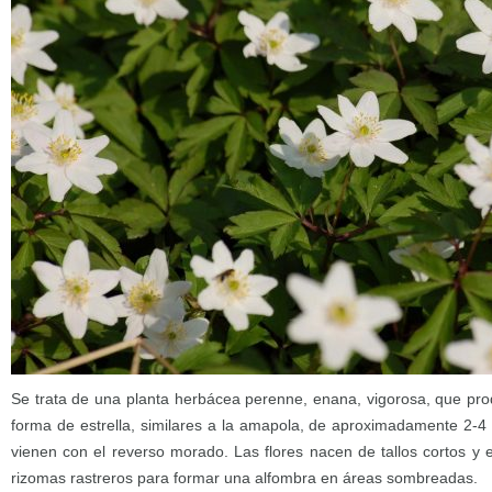
Se trata de una planta herbácea perenne, enana, vigorosa, que pr
forma de estrella, similares a la amapola, de aproximadamente 2-4
vienen con el reverso morado. Las flores nacen de tallos cortos y
rizomas rastreros para formar una alfombra en áreas sombreadas.