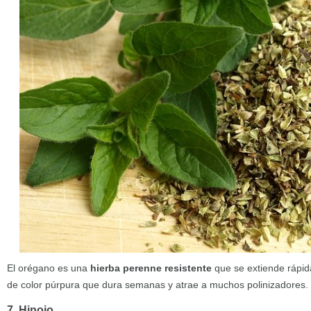
El orégano es una
hierba perenne resistente
que se extiende rápid
de color púrpura que dura semanas y atrae a muchos polinizadores.
7. Hinojo