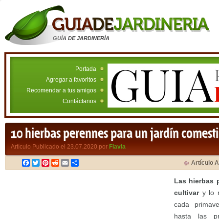
GUÍA DE JARDINERÍA
Portada
Agregar a favoritos
Recomendar a tus amigos
Contáctanos
10 hierbas perennes para un jardín comesti
Artículo Publicado el 23.07.2020 por
Flavia
Facebook
Twitter
Pinterest
Reddit
Email
Compartir
Artículo A
Las hierbas 
cultivar
y lo 
cada primave
hasta las pr