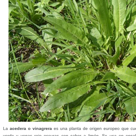
La
acedera o vinagrera
es una planta de origen europeo que cue
verde y venas rojo oscuras con sabor a limón. Se usa en ensal