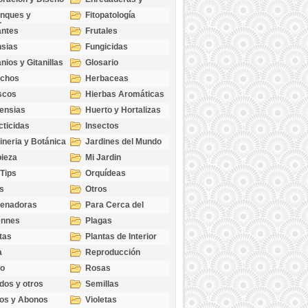
cubresuelos
nques y
Fitopatología
ticas
antes
Frutales
sias
Fungicidas
nios y Gitanillas
Glosario
echos
Herbaceas
scos
Hierbas Aromáticas
ensias
Huerto y Hortalizas
cticidas
Insectos
ineria y Botánica
Jardines del Mundo
ieza
Mi Jardin
 Tips
Orquídeas
s
Otros
genadoras
Para Cerca del
Estanque
ennes
Plagas
tas
Plantas de Interior
a
Reproducción
go
Rosas
dos y otros
Semillas
as
os y Abonos
Violetas