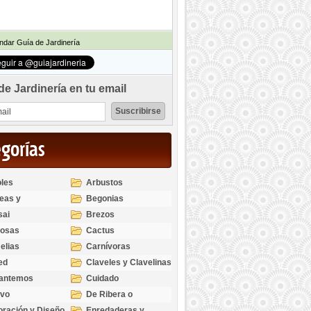
dar Guía de Jardinería
de Jardinería en tu email
egorías
les
Arbustos
eas y
Begonias
odendros
sai
Brezos
bosas
Cactus
elias
Carnívoras
ed
Claveles y Clavelinas
santemos
Cuidado
ivo
De Ribera o
Palustres
ración y Diseño
Enredaderas y