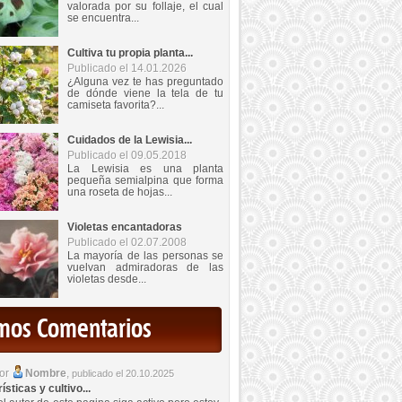
valorada por su follaje, el cual
se encuentra...
Cultiva tu propia planta...
Publicado el 14.01.2026
¿Alguna vez te has preguntado
de dónde viene la tela de tu
camiseta favorita?...
Cuidados de la Lewisia...
Publicado el 09.05.2018
La Lewisia es una planta
pequeña semialpina que forma
una roseta de hojas...
Violetas encantadoras
Publicado el 02.07.2008
La mayoría de las personas se
vuelvan admiradoras de las
violetas desde...
imos Comentarios
por
Nombre
,
publicado el 20.10.2025
sticas y cultivo...