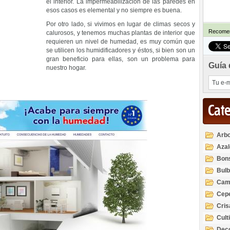
el interior. La impermeabilización de las paredes en
esos casos es elemental y no siempre es buena.
Por otro lado, si vivimos en lugar de climas secos y
Recomen
calurosos, y tenemos muchas plantas de interior que
requieren un nivel de humedad, es muy común que
se utilicen los humidificadores y éstos, si bien son un
gran beneficio para ellas, son un problema para
Guía 
nuestro hogar.
Cat
Arbo
Azal
Rod
Bon
Bul
Cam
Cep
Cri
Cult
Deco