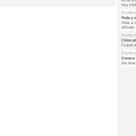
no se si 
muy cont
Escrito 
Poda y m
Hola, a 
drenaje. 
Escrito 
Cómo pla
Cuánto t
Escrito 
Conoce l
me sirve