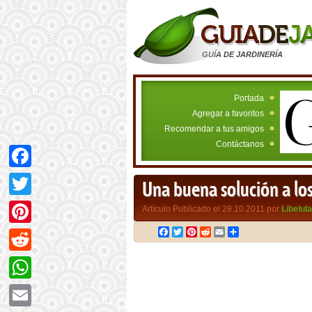
GUÍA DE JARDINERÍA
Portada
Agregar a favoritos
Recomendar a tus amigos
Contáctanos
Facebook
Una buena solución a l
Twitter
Artículo Publicado el 28.10.2011 por
Libelula
Facebook
Twitter
Pinterest
Reddit
Email
Compartir
Pinterest
Reddit
WhatsApp