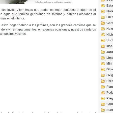
Esta
n las lluvias y tormentas que podemos tener conforme al lugar en el
Acuá
Flot
de agua que termina generando en sótanos y paredes aledañas al
Fuch
as en el interior.
Gera
estro hogar debido a los jardines, son los grandes canteros que se
Hel
o de vivir en apartamentos, en algunas ocasiones, nuestros canteros
a nuestros vecinos.
Hibi
Hort
Inse
Jard
Limp
Mini
Otro
Oxi
Per
Plan
Pod
Rie
Salu
tem
Suel