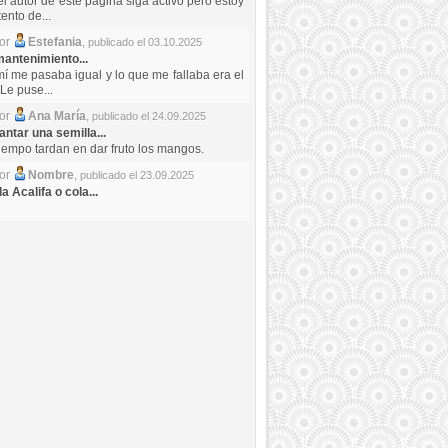
el autor de este pagina siga activo pero estoy
ento de...
por
Estefania
,
publicado el 03.10.2025
antenimiento...
mí me pasaba igual y lo que me fallaba era el
Le puse...
por
Ana María
,
publicado el 24.09.2025
ntar una semilla...
iempo tardan en dar fruto los mangos.
por
Nombre
,
publicado el 23.09.2025
a Acalifa o cola...