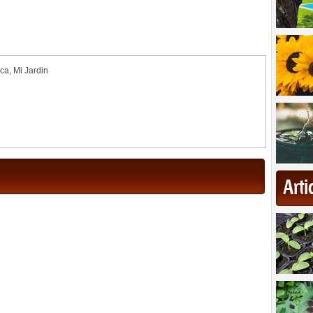
ica
,
Mi Jardin
Art